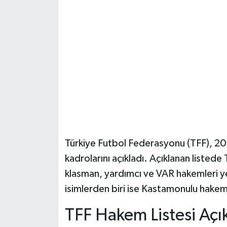
Şenpazar Haberleri
Seydiler Haberleri
Taşköprü Haberleri
Tosya Haberleri
Karadeniz Haberleri
Türkiye Futbol Federasyonu (TFF), 
Ulusal Haberler
kadrolarını açıkladı. Açıklanan listed
klasman, yardımcı ve VAR hakemleri ye
Teknoloji Haberleri
isimlerden biri ise Kastamonulu hake
Siyaset Haberleri
TFF Hakem Listesi Açı