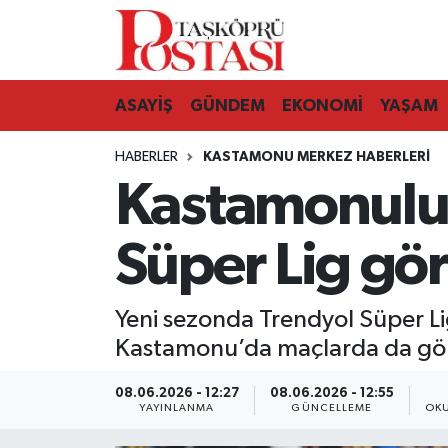
Kastamonu Vefat Edenler
ASAYİŞ
GÜNDEM
EKONOMİ
YAŞAM
Abana Haberleri
HABERLER
KASTAMONU MERKEZ HABERLERI
Ağlı Haberleri
Kastamonulu
Araç Haberleri
Süper Lig gör
Azdavay Haberleri
Yeni sezonda Trendyol Süper L
Bozkurt Haberleri
Kastamonu’da maçlarda da gör
Çatalzeytin Haberleri
08.06.2026 - 12:27
08.06.2026 - 12:55
YAYINLANMA
GÜNCELLEME
OKU
Cide Haberleri