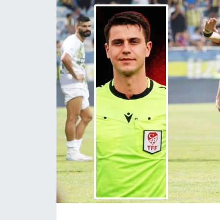
Daday Haberleri
Devrekani Haberleri
Doğanyurt Haberleri
Hanönü Haberleri
İhsangazi Haberleri
İnebolu Haberleri
Küre Haberleri
Merkez Haberleri
Pınarbaşı Haberleri