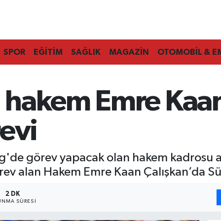
SPOR
EĞİTİM
SAĞLIK
MAGAZİN
OTOMOBİL & E
 hakem Emre Kaan
evi
ig'de görev yapacak olan hakem kadrosu a
ev alan Hakem Emre Kaan Çalışkan’da Sü
2 DK
NMA SÜRESI