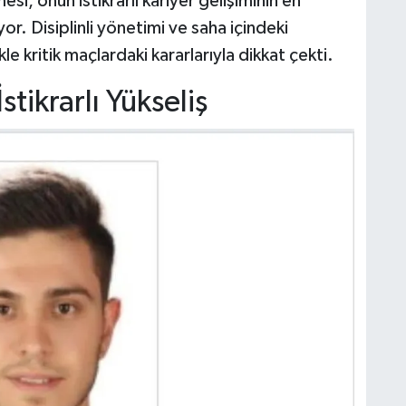
i, onun istikrarlı kariyer gelişiminin en
or. Disiplinli yönetimi ve saha içindeki
e kritik maçlardaki kararlarıyla dikkat çekti.
tikrarlı Yükseliş