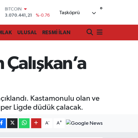
°
DOLAR
Taşköprü
47,7069
%0.17
EURO
55,0265
%0.01
MLAK
ULUSAL
RESMİ İLAN
STERLİN
64,1897
%0.02
GRAM ALTIN
6618.49
%2.12
 Çalışkan’a
BİST100
13.887
%64
BITCOIN
3.070.441,21
%-0.76
çıklandı. Kastamonulu olan ve
per Ligde düdük çalacak.
-
+
A
A