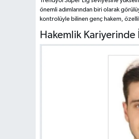
Trendyol Süper Lig seviyesine yükselmes
önemli adımlarından biri olarak görülüy
kontrolüyle bilinen genç hakem, özellikl
Hakemlik Kariyerinde İs