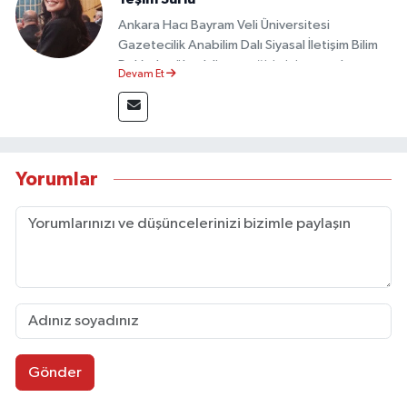
Ankara Hacı Bayram Veli Üniversitesi
Gazetecilik Anabilim Dalı Siyasal İletişim Bilim
Dalı’nda yüksek lisans eğitimini tamamlamıştır.
Devam Et
Sosyal medya platformları ve seçimlere dair
akademik çalışmalar gerçekleştirmiştir.
Taşköprü Postası internet haber sitesinde
internet editörü olarak görev yapmaktadır.
Yorumlar
Gönder