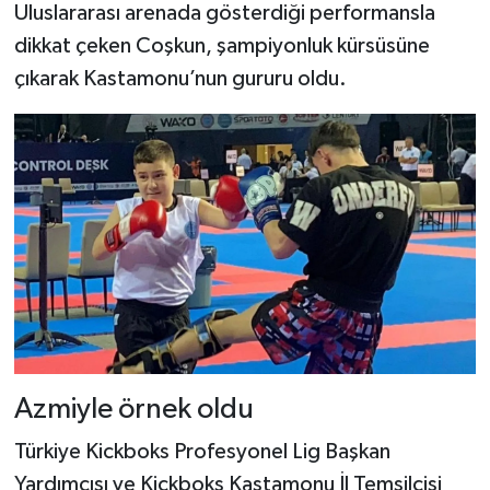
Uluslararası arenada gösterdiği performansla
dikkat çeken Coşkun, şampiyonluk kürsüsüne
Şenpazar Haberleri
çıkarak Kastamonu’nun gururu oldu.
Seydiler Haberleri
Taşköprü Haberleri
Tosya Haberleri
Karadeniz Haberleri
Ulusal Haberler
Teknoloji Haberleri
Azmiyle örnek oldu
Siyaset Haberleri
Türkiye Kickboks Profesyonel Lig Başkan
Yardımcısı ve Kickboks Kastamonu İl Temsilcisi