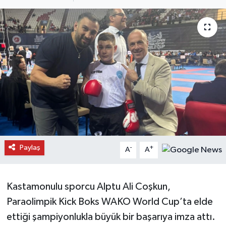
Daday Haberleri
Devrekani Haberleri
Doğanyurt Haberleri
Hanönü Haberleri
İhsangazi Haberleri
İnebolu Haberleri
Paylaş
-
+
A
A
Küre Haberleri
Kastamonulu sporcu Alptu Ali Coşkun,
Merkez Haberleri
Paraolimpik Kick Boks WAKO World Cup’ta elde
ettiği şampiyonlukla büyük bir başarıya imza attı.
Pınarbaşı Haberleri