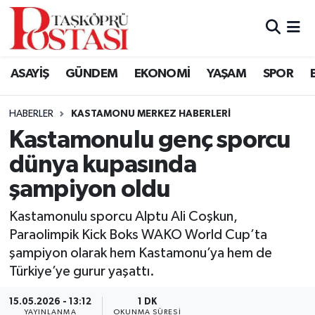
Kastamonu Vefat Edenler
ASAYİŞ
GÜNDEM
EKONOMİ
YAŞAM
SPOR
Abana Haberleri
HABERLER
KASTAMONU MERKEZ HABERLERI
Ağlı Haberleri
Kastamonulu genç sporcu
dünya kupasında
Araç Haberleri
şampiyon oldu
Azdavay Haberleri
Kastamonulu sporcu Alptu Ali Coşkun,
Bozkurt Haberleri
Paraolimpik Kick Boks WAKO World Cup’ta
şampiyon olarak hem Kastamonu’ya hem de
Çatalzeytin Haberleri
Türkiye’ye gurur yaşattı.
15.05.2026 - 13:12
1 DK
Cide Haberleri
YAYINLANMA
OKUNMA SÜRESI