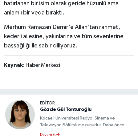
hatırlanan bir isim olarak geride hüzünlü ama
anlamlı bir veda bıraktı.
Merhum Ramazan Demir'e Allah’tan rahmet,
kederli ailesine, yakınlarına ve tüm sevenlerine
başsağlığı ile sabır diliyoruz.
Kaynak:
Haber Merkezi
EDİTÖR
Gözde Gül Tonturoğlu
Kocaeli Üniversitesi Radyo, Sinema ve
Televizyon Bölümü mezunudur. Daha önce
Sözcü Gazetesi’nde köşe yazarlığı yapmış ve
Devam Et