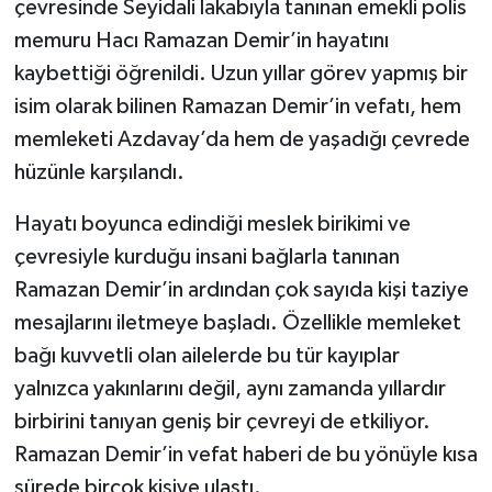
çevresinde Seyidali lakabıyla tanınan emekli polis
memuru Hacı Ramazan Demir’in hayatını
Şenpazar Haberleri
kaybettiği öğrenildi. Uzun yıllar görev yapmış bir
isim olarak bilinen Ramazan Demir’in vefatı, hem
Seydiler Haberleri
memleketi Azdavay’da hem de yaşadığı çevrede
Taşköprü Haberleri
hüzünle karşılandı.
Tosya Haberleri
Hayatı boyunca edindiği meslek birikimi ve
çevresiyle kurduğu insani bağlarla tanınan
Karadeniz Haberleri
Ramazan Demir’in ardından çok sayıda kişi taziye
mesajlarını iletmeye başladı. Özellikle memleket
Ulusal Haberler
bağı kuvvetli olan ailelerde bu tür kayıplar
Teknoloji Haberleri
yalnızca yakınlarını değil, aynı zamanda yıllardır
birbirini tanıyan geniş bir çevreyi de etkiliyor.
Siyaset Haberleri
Ramazan Demir’in vefat haberi de bu yönüyle kısa
sürede birçok kişiye ulaştı.