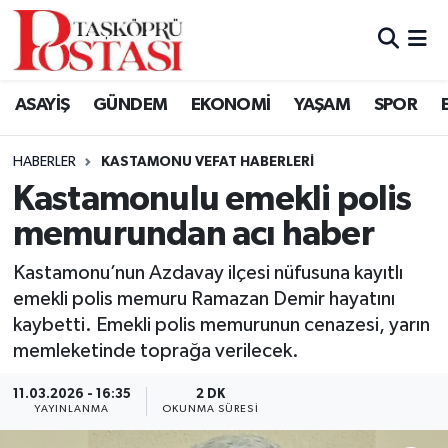
Kastamonu Vefat Edenler
ASAYİŞ
GÜNDEM
EKONOMİ
YAŞAM
SPOR
Abana Haberleri
HABERLER
KASTAMONU VEFAT HABERLERI
Ağlı Haberleri
Kastamonulu emekli polis
memurundan acı haber
Araç Haberleri
Kastamonu’nun Azdavay ilçesi nüfusuna kayıtlı
Azdavay Haberleri
emekli polis memuru Ramazan Demir hayatını
kaybetti. Emekli polis memurunun cenazesi, yarın
Bozkurt Haberleri
memleketinde toprağa verilecek.
Çatalzeytin Haberleri
11.03.2026 - 16:35
2 DK
YAYINLANMA
OKUNMA SÜRESI
Cide Haberleri