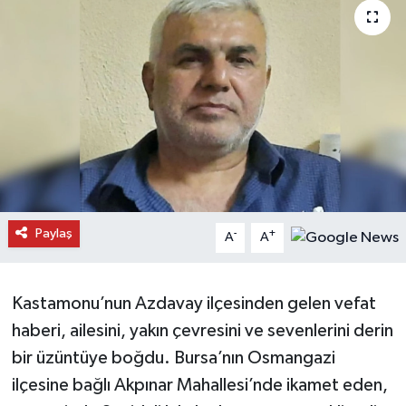
Daday Haberleri
Devrekani Haberleri
Doğanyurt Haberleri
Hanönü Haberleri
İhsangazi Haberleri
Paylaş
-
+
A
A
İnebolu Haberleri
Kastamonu’nun Azdavay ilçesinden gelen vefat
Küre Haberleri
haberi, ailesini, yakın çevresini ve sevenlerini derin
Merkez Haberleri
bir üzüntüye boğdu. Bursa’nın Osmangazi
ilçesine bağlı Akpınar Mahallesi’nde ikamet eden,
Pınarbaşı Haberleri