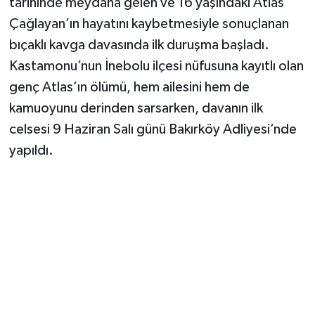
tarihinde meydana gelen ve 16 yaşındaki Atlas
Çağlayan’ın hayatını kaybetmesiyle sonuçlanan
Şenpazar Haberleri
bıçaklı kavga davasında ilk duruşma başladı.
Kastamonu’nun İnebolu ilçesi nüfusuna kayıtlı olan
Seydiler Haberleri
genç Atlas’ın ölümü, hem ailesini hem de
Taşköprü Haberleri
kamuoyunu derinden sarsarken, davanın ilk
celsesi 9 Haziran Salı günü Bakırköy Adliyesi’nde
Tosya Haberleri
yapıldı.
Karadeniz Haberleri
Ulusal Haberler
Teknoloji Haberleri
Siyaset Haberleri