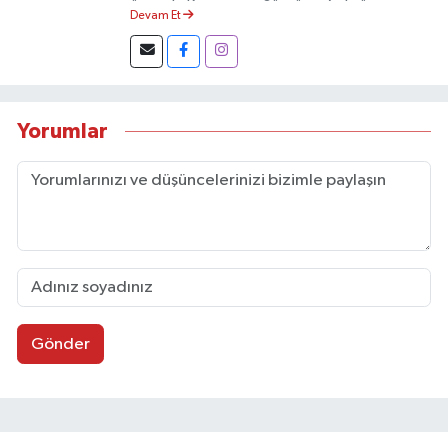
önce de Kastamonu Sözcü ve Açıksöz
Devam Et
gazetelerinde yazı işleri müdürü olarak görev
yaptı. Mustafa Balcı bir dönem İhlas Haber
Ajansı (İHA)'nın Kastamonu muhabirliğini de
yapmış olup, Cumhurbaşkanlığı İletişim
Başkanlığınca verilen Sarı Basın ve Sürekli
Yorumlar
Basın kartlarına sahip.
Gönder