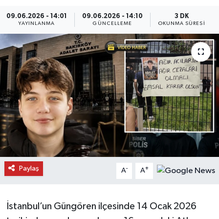
Daday Haberleri
09.06.2026 - 14:01
09.06.2026 - 14:10
3 DK
YAYINLANMA
GÜNCELLEME
OKUNMA SÜRESI
Devrekani Haberleri
Doğanyurt Haberleri
Hanönü Haberleri
İhsangazi Haberleri
İnebolu Haberleri
Küre Haberleri
Paylaş
-
+
A
A
Merkez Haberleri
İstanbul’un Güngören ilçesinde 14 Ocak 2026
Pınarbaşı Haberleri