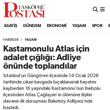
Kastamonu Vefat Edenler
ASAYİŞ
GÜNDEM
EKONOMİ
YAŞAM
SPOR
Abana Haberleri
HABERLER
YAŞAM
Ağlı Haberleri
Kastamonulu Atlas için
adalet çığlığı: Adliye
Araç Haberleri
önünde toplandılar
Azdavay Haberleri
İstanbul’un Güngören ilçesinde 14 Ocak 2026
Bozkurt Haberleri
tarihinde çıkan kavgada bıçaklanarak hayatını
kaybeden 16 yaşındaki Kastamonu’nun İnebolu
Çatalzeytin Haberleri
ilçesinden Atlas Çağlayan’ın ölümüne ilişkin
davanın ilk duruşması Bakırköy Adliyesi’nde
Cide Haberleri
başladı.