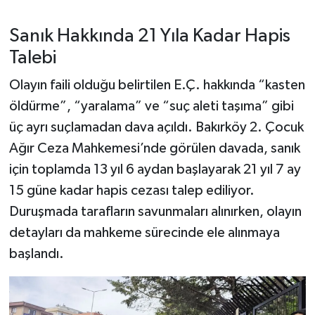
Dünya Haberleri
Sanık Hakkında 21 Yıla Kadar Hapis
Yerel Haberler
Talebi
Haber Arşivi
Olayın faili olduğu belirtilen E.Ç. hakkında “kasten
öldürme”, “yaralama” ve “suç aleti taşıma” gibi
üç ayrı suçlamadan dava açıldı. Bakırköy 2. Çocuk
Ağır Ceza Mahkemesi’nde görülen davada, sanık
için toplamda 13 yıl 6 aydan başlayarak 21 yıl 7 ay
15 güne kadar hapis cezası talep ediliyor.
Duruşmada tarafların savunmaları alınırken, olayın
detayları da mahkeme sürecinde ele alınmaya
başlandı.