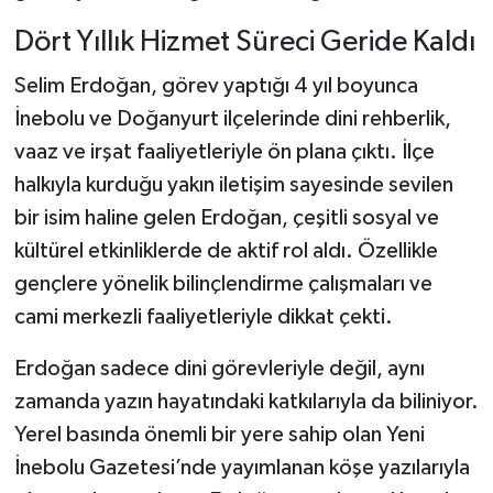
Dört Yıllık Hizmet Süreci Geride Kaldı
Şenpazar Haberleri
Selim Erdoğan, görev yaptığı 4 yıl boyunca
Seydiler Haberleri
İnebolu ve Doğanyurt ilçelerinde dini rehberlik,
vaaz ve irşat faaliyetleriyle ön plana çıktı. İlçe
Taşköprü Haberleri
halkıyla kurduğu yakın iletişim sayesinde sevilen
bir isim haline gelen Erdoğan, çeşitli sosyal ve
Tosya Haberleri
kültürel etkinliklerde de aktif rol aldı. Özellikle
Karadeniz Haberleri
gençlere yönelik bilinçlendirme çalışmaları ve
cami merkezli faaliyetleriyle dikkat çekti.
Ulusal Haberler
Erdoğan sadece dini görevleriyle değil, aynı
Teknoloji Haberleri
zamanda yazın hayatındaki katkılarıyla da biliniyor.
Yerel basında önemli bir yere sahip olan Yeni
Siyaset Haberleri
İnebolu Gazetesi’nde yayımlanan köşe yazılarıyla