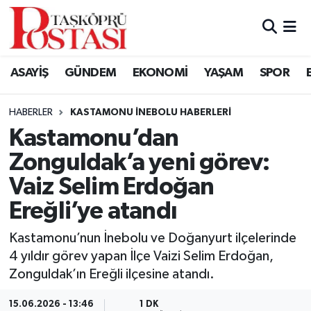
Kastamonu Vefat Edenler
ASAYİŞ
GÜNDEM
EKONOMİ
YAŞAM
SPOR
Abana Haberleri
HABERLER
KASTAMONU İNEBOLU HABERLERI
Ağlı Haberleri
Kastamonu’dan
Zonguldak’a yeni görev:
Araç Haberleri
Vaiz Selim Erdoğan
Azdavay Haberleri
Ereğli’ye atandı
Bozkurt Haberleri
Kastamonu’nun İnebolu ve Doğanyurt ilçelerinde
4 yıldır görev yapan İlçe Vaizi Selim Erdoğan,
Çatalzeytin Haberleri
Zonguldak’ın Ereğli ilçesine atandı.
Cide Haberleri
15.06.2026 - 13:46
1 DK