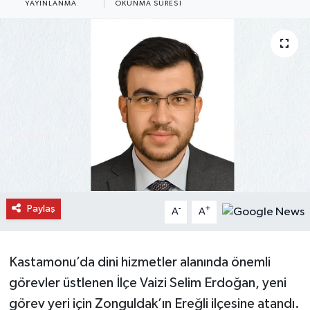
YAYINLANMA
OKUNMA SÜRESI
Daday Haberleri
Devrekani Haberleri
Doğanyurt Haberleri
Hanönü Haberleri
İhsangazi Haberleri
İnebolu Haberleri
Paylaş
-
+
A
A
Küre Haberleri
Kastamonu’da dini hizmetler alanında önemli
Merkez Haberleri
görevler üstlenen İlçe Vaizi Selim Erdoğan, yeni
görev yeri için Zonguldak’ın Ereğli ilçesine atandı.
Pınarbaşı Haberleri