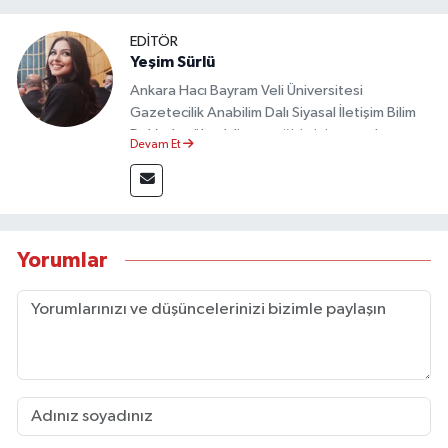
EDİTÖR
Yeşim Sürlü
Ankara Hacı Bayram Veli Üniversitesi
Gazetecilik Anabilim Dalı Siyasal İletişim Bilim
Dalı’nda yüksek lisans eğitimini tamamlamıştır.
Devam Et
Sosyal medya platformları ve seçimlere dair
akademik çalışmalar gerçekleştirmiştir.
Taşköprü Postası internet haber sitesinde
internet editörü olarak görev yapmaktadır.
Yorumlar