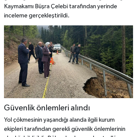
Kaymakamı Büşra Çelebi tarafından yerinde
Şenpazar Haberleri
inceleme gerçekleştirildi.
Seydiler Haberleri
Taşköprü Haberleri
Tosya Haberleri
Karadeniz Haberleri
Ulusal Haberler
Güvenlik önlemleri alındı
Teknoloji Haberleri
Yol çökmesinin yaşandığı alanda ilgili kurum
Siyaset Haberleri
ekipleri tarafından gerekli güvenlik önlemlerinin