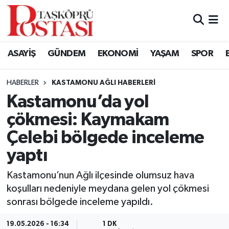
Kastamonu Vefat Edenler
ASAYİŞ
GÜNDEM
EKONOMİ
YAŞAM
SPOR
Abana Haberleri
HABERLER
KASTAMONU AĞLI HABERLERI
Ağlı Haberleri
Kastamonu’da yol
çökmesi: Kaymakam
Araç Haberleri
Çelebi bölgede inceleme
Azdavay Haberleri
yaptı
Bozkurt Haberleri
Kastamonu’nun Ağlı ilçesinde olumsuz hava
koşulları nedeniyle meydana gelen yol çökmesi
Çatalzeytin Haberleri
sonrası bölgede inceleme yapıldı.
Cide Haberleri
19.05.2026 - 16:34
1 DK