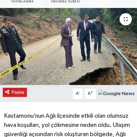
YAYINLANMA
OKUNMA SÜRESI
Daday Haberleri
Devrekani Haberleri
Doğanyurt Haberleri
Hanönü Haberleri
İhsangazi Haberleri
İnebolu Haberleri
Paylaş
-
+
A
A
Küre Haberleri
Kastamonu’nun Ağlı ilçesinde etkili olan olumsuz
Merkez Haberleri
hava koşulları, yol çökmesine neden oldu. Ulaşım
güvenliği açısından risk oluşturan bölgede, Ağlı
Pınarbaşı Haberleri