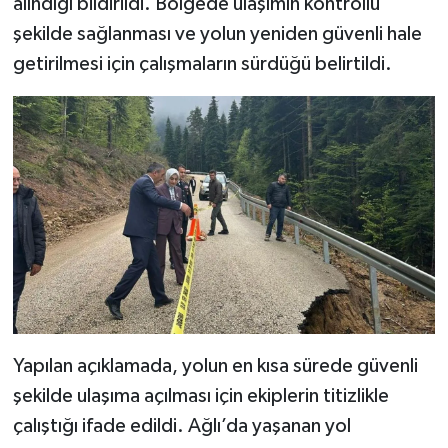
alındığı bildirildi. Bölgede ulaşımın kontrollü
Dünya Haberleri
şekilde sağlanması ve yolun yeniden güvenli hale
Yerel Haberler
getirilmesi için çalışmaların sürdüğü belirtildi.
Haber Arşivi
Yapılan açıklamada, yolun en kısa sürede güvenli
şekilde ulaşıma açılması için ekiplerin titizlikle
çalıştığı ifade edildi. Ağlı’da yaşanan yol