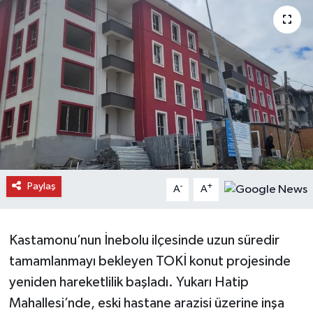
Daday Haberleri
Devrekani Haberleri
Doğanyurt Haberleri
Hanönü Haberleri
İhsangazi Haberleri
Paylaş
-
+
A
A
İnebolu Haberleri
Küre Haberleri
Kastamonu’nun İnebolu ilçesinde uzun süredir
tamamlanmayı bekleyen TOKİ konut projesinde
Merkez Haberleri
yeniden hareketlilik başladı. Yukarı Hatip
Mahallesi’nde, eski hastane arazisi üzerine inşa
Pınarbaşı Haberleri