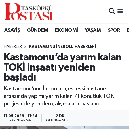
Kastamonu Vefat Edenler
ASAYİŞ
GÜNDEM
EKONOMİ
YAŞAM
SPOR
Abana Haberleri
HABERLER
KASTAMONU İNEBOLU HABERLERI
Ağlı Haberleri
Kastamonu’da yarım kalan
TOKİ inşaatı yeniden
Araç Haberleri
başladı
Azdavay Haberleri
Kastamonu’nun İnebolu ilçesi eski hastane
Bozkurt Haberleri
arsasında yapımı yarım kalan 71 konutluk TOKİ
projesinde yeniden çalışmalara başlandı.
Çatalzeytin Haberleri
11.05.2026 - 11:24
2 DK
YAYINLANMA
OKUNMA SÜRESI
Cide Haberleri