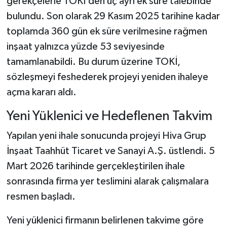
gerekçelerle TOKİ’den üç ayrı ek süre talebinde
Dünya Haberleri
bulundu. Son olarak 29 Kasım 2025 tarihine kadar
Yerel Haberler
toplamda 360 gün ek süre verilmesine rağmen
inşaat yalnızca yüzde 53 seviyesinde
Haber Arşivi
tamamlanabildi. Bu durum üzerine TOKİ,
sözleşmeyi feshederek projeyi yeniden ihaleye
açma kararı aldı.
Yeni Yüklenici ve Hedeflenen Takvim
Yapılan yeni ihale sonucunda projeyi Hiva Grup
İnşaat Taahhüt Ticaret ve Sanayi A.Ş. üstlendi. 5
Mart 2026 tarihinde gerçekleştirilen ihale
sonrasında firma yer teslimini alarak çalışmalara
resmen başladı.
Yeni yüklenici firmanın belirlenen takvime göre