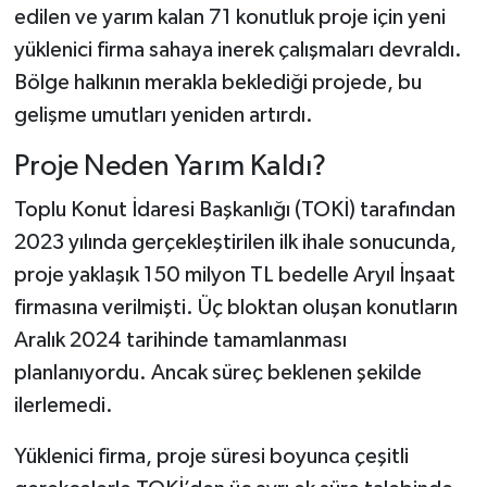
edilen ve yarım kalan 71 konutluk proje için yeni
yüklenici firma sahaya inerek çalışmaları devraldı.
Şenpazar Haberleri
Bölge halkının merakla beklediği projede, bu
Seydiler Haberleri
gelişme umutları yeniden artırdı.
Taşköprü Haberleri
Proje Neden Yarım Kaldı?
Toplu Konut İdaresi Başkanlığı (TOKİ) tarafından
Tosya Haberleri
2023 yılında gerçekleştirilen ilk ihale sonucunda,
Karadeniz Haberleri
proje yaklaşık 150 milyon TL bedelle Aryıl İnşaat
firmasına verilmişti. Üç bloktan oluşan konutların
Ulusal Haberler
Aralık 2024 tarihinde tamamlanması
planlanıyordu. Ancak süreç beklenen şekilde
Teknoloji Haberleri
ilerlemedi.
Siyaset Haberleri
Yüklenici firma, proje süresi boyunca çeşitli