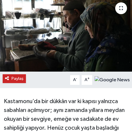
Daday Haberleri
Devrekani Haberleri
Doğanyurt Haberleri
Hanönü Haberleri
İhsangazi Haberleri
Paylaş
-
+
A
A
İnebolu Haberleri
Küre Haberleri
Kastamonu’da bir dükkân var ki kapısı yalnızca
sabahları açılmıyor; aynı zamanda yıllara meydan
Merkez Haberleri
okuyan bir sevgiye, emeğe ve sadakate de ev
sahipliği yapıyor. Henüz çocuk yaşta başladığı
Pınarbaşı Haberleri