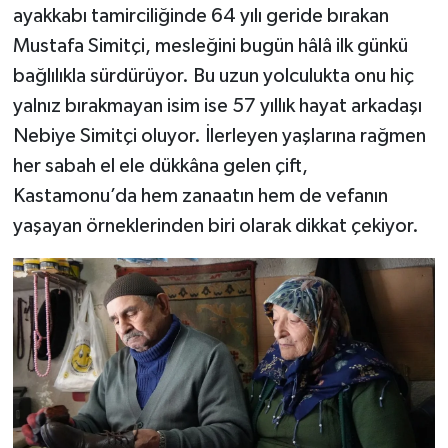
ayakkabı tamirciliğinde 64 yılı geride bırakan
Mustafa Simitçi, mesleğini bugün hâlâ ilk günkü
Şenpazar Haberleri
bağlılıkla sürdürüyor. Bu uzun yolculukta onu hiç
Seydiler Haberleri
yalnız bırakmayan isim ise 57 yıllık hayat arkadaşı
Nebiye Simitçi oluyor. İlerleyen yaşlarına rağmen
Taşköprü Haberleri
her sabah el ele dükkâna gelen çift,
Kastamonu’da hem zanaatın hem de vefanın
Tosya Haberleri
yaşayan örneklerinden biri olarak dikkat çekiyor.
Karadeniz Haberleri
Ulusal Haberler
Teknoloji Haberleri
Siyaset Haberleri