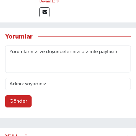
Devam Et
Sosyal medya platformları ve seçimlere dair
akademik çalışmalar gerçekleştirmiştir.
Taşköprü Postası internet haber sitesinde
internet editörü olarak görev yapmaktadır.
Yorumlar
Gönder