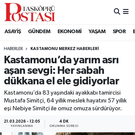
Kastamonu Vefat Edenler
ASAYİŞ
GÜNDEM
EKONOMİ
YAŞAM
SPOR
Abana Haberleri
HABERLER
KASTAMONU MERKEZ HABERLERI
Ağlı Haberleri
Kastamonu’da yarım asrı
aşan sevgi: Her sabah
Araç Haberleri
dükkana el ele gidiyorlar
Azdavay Haberleri
Kastamonu’da 83 yaşındaki ayakkabı tamircisi
Bozkurt Haberleri
Mustafa Simitçi, 64 yıllık meslek hayatını 57 yıllık
eşi Nebiye Simitçi ile omuz omuza sürdürüyor.
Çatalzeytin Haberleri
21.03.2026 - 12:05
4 DK
YAYINLANMA
OKUNMA SÜRESI
Cide Haberleri