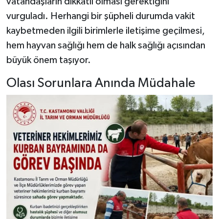
vatandaşların dikkatli olması gerektiğini
Dünya Haberleri
vurguladı. Herhangi bir şüpheli durumda vakit
Yerel Haberler
kaybetmeden ilgili birimlerle iletişime geçilmesi,
hem hayvan sağlığı hem de halk sağlığı açısından
Haber Arşivi
büyük önem taşıyor.
Olası Sorunlara Anında Müdahale