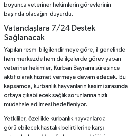
boyunca veteriner hekimlerin görevlerinin
başında olacağını duyurdu.
Şenpazar Haberleri
Vatandaşlara 7/24 Destek
Seydiler Haberleri
Sağlanacak
Taşköprü Haberleri
Yapılan resmi bilgilendirmeye göre, il genelinde
hem merkezde hem de ilçelerde görev yapan
Tosya Haberleri
veteriner hekimler, Kurban Bayramı süresince
Karadeniz Haberleri
aktif olarak hizmet vermeye devam edecek. Bu
kapsamda, kurbanlık hayvanların kesimi sırasında
Ulusal Haberler
ortaya çıkabilecek sağlık sorunlarına hızlı
müdahale edilmesi hedefleniyor.
Teknoloji Haberleri
Yetkililer, özellikle kurbanlık hayvanlarda
Siyaset Haberleri
görülebilecek hastalık belirtilerine karşı