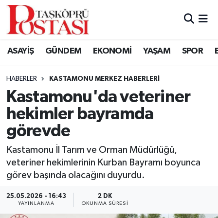
Kastamonu Vefat Edenler
ASAYİŞ
GÜNDEM
EKONOMİ
YAŞAM
SPOR
Abana Haberleri
HABERLER
KASTAMONU MERKEZ HABERLERI
Ağlı Haberleri
Kastamonu'da veteriner
hekimler bayramda
Araç Haberleri
görevde
Azdavay Haberleri
Kastamonu İl Tarım ve Orman Müdürlüğü,
Bozkurt Haberleri
veteriner hekimlerinin Kurban Bayramı boyunca
görev başında olacağını duyurdu.
Çatalzeytin Haberleri
25.05.2026 - 16:43
2 DK
YAYINLANMA
OKUNMA SÜRESI
Cide Haberleri