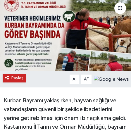
Daday Haberleri
Devrekani Haberleri
Doğanyurt Haberleri
Hanönü Haberleri
İhsangazi Haberleri
Paylaş
-
+
A
A
İnebolu Haberleri
Küre Haberleri
Kurban Bayramı yaklaşırken, hayvan sağlığı ve
vatandaşların güvenli bir şekilde ibadetlerini
Merkez Haberleri
yerine getirebilmesi için önemli bir açıklama geldi.
Kastamonu İl Tarım ve Orman Müdürlüğü, bayram
Pınarbaşı Haberleri