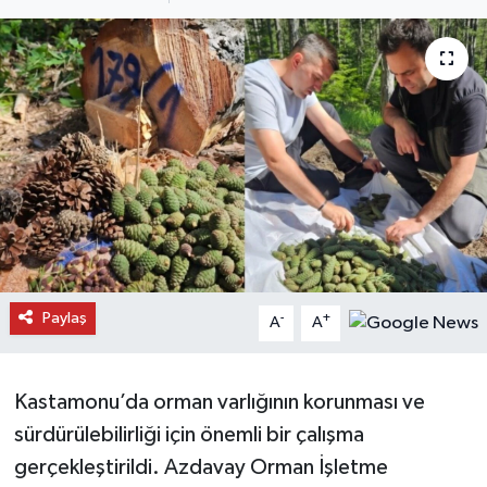
Daday Haberleri
Devrekani Haberleri
Doğanyurt Haberleri
Hanönü Haberleri
İhsangazi Haberleri
İnebolu Haberleri
Paylaş
-
+
A
A
Küre Haberleri
Kastamonu’da orman varlığının korunması ve
Merkez Haberleri
sürdürülebilirliği için önemli bir çalışma
gerçekleştirildi. Azdavay Orman İşletme
Pınarbaşı Haberleri