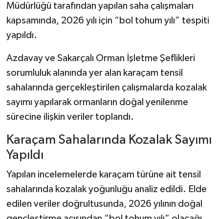
Müdürlüğü tarafından yapılan saha çalışmaları
kapsamında, 2026 yılı için “bol tohum yılı” tespiti
Şenpazar Haberleri
yapıldı.
Seydiler Haberleri
Azdavay ve Sakarçalı Orman İşletme Şeflikleri
sorumluluk alanında yer alan karaçam tensil
Taşköprü Haberleri
sahalarında gerçekleştirilen çalışmalarda kozalak
Tosya Haberleri
sayımı yapılarak ormanların doğal yenilenme
sürecine ilişkin veriler toplandı.
Karadeniz Haberleri
Karaçam Sahalarında Kozalak Sayımı
Ulusal Haberler
Yapıldı
Teknoloji Haberleri
Yapılan incelemelerde karaçam türüne ait tensil
sahalarında kozalak yoğunluğu analiz edildi. Elde
Siyaset Haberleri
edilen veriler doğrultusunda, 2026 yılının doğal
gençleştirme açısından “bol tohum yılı” olacağı