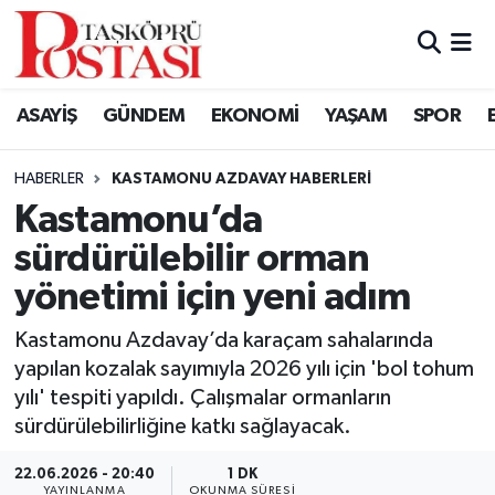
Kastamonu Vefat Edenler
ASAYİŞ
GÜNDEM
EKONOMİ
YAŞAM
SPOR
Abana Haberleri
HABERLER
KASTAMONU AZDAVAY HABERLERI
Ağlı Haberleri
Kastamonu’da
sürdürülebilir orman
Araç Haberleri
yönetimi için yeni adım
Azdavay Haberleri
Kastamonu Azdavay’da karaçam sahalarında
Bozkurt Haberleri
yapılan kozalak sayımıyla 2026 yılı için 'bol tohum
yılı' tespiti yapıldı. Çalışmalar ormanların
Çatalzeytin Haberleri
sürdürülebilirliğine katkı sağlayacak.
22.06.2026 - 20:40
1 DK
Cide Haberleri
YAYINLANMA
OKUNMA SÜRESI