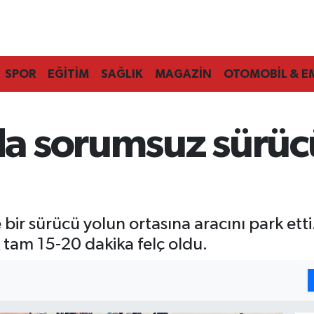
SPOR
EĞİTİM
SAĞLIK
MAGAZİN
OTOMOBİL & E
 sorumsuz sürücü t
bir sürücü yolun ortasına aracını park ett
 tam 15-20 dakika felç oldu.