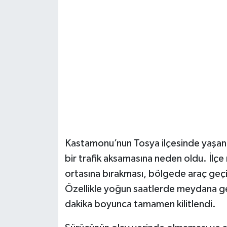
Şenpazar Haberleri
Seydiler Haberleri
Taşköprü Haberleri
Tosya Haberleri
Karadeniz Haberleri
Kastamonu’nun Tosya ilçesinde yaşanan
Ulusal Haberler
bir trafik aksamasına neden oldu. İlçe
ortasına bırakması, bölgede araç geç
Teknoloji Haberleri
Özellikle yoğun saatlerde meydana gele
dakika boyunca tamamen kilitlendi.
Siyaset Haberleri