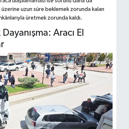
raca ulaşılamaması ise sorunu daha da
 üzerine uzun süre beklemek zorunda kalan
kânlarıyla üretmek zorunda kaldı.
 Dayanışma: Aracı El
ar