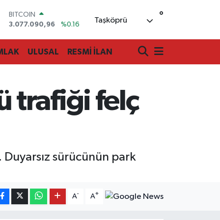
3.077.090,96
%0.16
°
DOLAR
Taşköprü
47,6006
%0.06
EURO
55,0250
%0.02
MLAK
ULUSAL
RESMİ İLAN
STERLİN
64,2398
%0.2
GRAM ALTIN
6500.87
%0.12
rafiği felç
BİST100
13.799
%70
i. Duyarsız sürücünün park
-
+
A
A