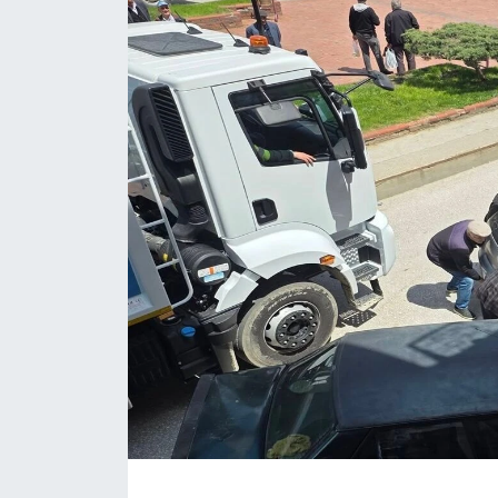
Daday Haberleri
Devrekani Haberleri
Doğanyurt Haberleri
Hanönü Haberleri
İhsangazi Haberleri
İnebolu Haberleri
Küre Haberleri
Merkez Haberleri
Pınarbaşı Haberleri