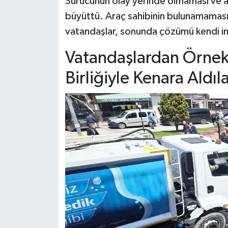
Sürücünün olay yerinde olmaması ve a
Dünya Haberleri
büyüttü. Araç sahibinin bulunamaması
Yerel Haberler
vatandaşlar, sonunda çözümü kendi im
Vatandaşlardan Örnek
Haber Arşivi
Birliğiyle Kenara Aldıl