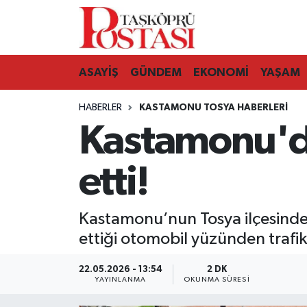
Kastamonu Vefat Edenler
ASAYİŞ
GÜNDEM
EKONOMİ
YAŞAM
Abana Haberleri
HABERLER
KASTAMONU TOSYA HABERLERI
Ağlı Haberleri
Kastamonu'da
Araç Haberleri
etti!
Azdavay Haberleri
Kastamonu’nun Tosya ilçesinde 
Bozkurt Haberleri
ettiği otomobil yüzünden trafik
Çatalzeytin Haberleri
22.05.2026 - 13:54
2 DK
YAYINLANMA
OKUNMA SÜRESI
Cide Haberleri