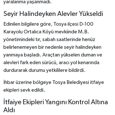
yaralanma yaşanmadı.
Şenpazar Haberleri
Seyir Halindeyken Alevler Yükseldi
Edinilen bilgilere göre, Tosya ilçesi D-100
Seydiler Haberleri
Karayolu Ortalıca Köyü mevkiinde M.B.
Taşköprü Haberleri
yönetimindeki tır, sabah saatlerinde henüz
belirlenemeyen bir nedenle seyir halindeyken
Tosya Haberleri
yanmaya başladı. Araçtan yükselen duman ve
alevleri fark eden sürücü, aracı yol kenarında
Karadeniz Haberleri
durdurarak durumu yetkililere bildirdi.
Ulusal Haberler
İhbar üzerine bölgeye Tosya Belediyesi itfaiye
ekipleri sevk edildi.
Teknoloji Haberleri
İtfaiye Ekipleri Yangını Kontrol Altına
Siyaset Haberleri
Aldı