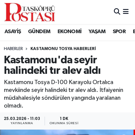
Kastamonu Vefat Edenler
ASAYİŞ
GÜNDEM
EKONOMİ
YAŞAM
SPOR
Abana Haberleri
HABERLER
KASTAMONU TOSYA HABERLERI
Ağlı Haberleri
Kastamonu'da seyir
halindeki tır alev aldı
Araç Haberleri
Kastamonu Tosya D-100 Karayolu Ortalıca
Azdavay Haberleri
mevkiinde seyir halindeki tır alev aldı. İtfaiyenin
müdahalesiyle söndürülen yangında yaralanan
Bozkurt Haberleri
olmadı.
Çatalzeytin Haberleri
25.03.2026 - 11:03
1 DK
YAYINLANMA
OKUNMA SÜRESI
Cide Haberleri