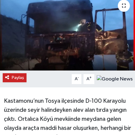
Daday Haberleri
Devrekani Haberleri
Doğanyurt Haberleri
Hanönü Haberleri
İhsangazi Haberleri
Paylaş
-
+
A
A
İnebolu Haberleri
Kastamonu’nun Tosya ilçesinde D-100 Karayolu
Küre Haberleri
üzerinde seyir halindeyken alev alan tırda yangın
Merkez Haberleri
çıktı. Ortalıca Köyü mevkiinde meydana gelen
olayda araçta maddi hasar oluşurken, herhangi bir
Pınarbaşı Haberleri