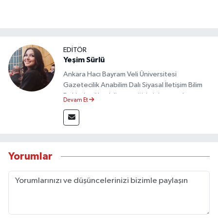
EDİTÖR
Yeşim Sürlü
Ankara Hacı Bayram Veli Üniversitesi
Gazetecilik Anabilim Dalı Siyasal İletişim Bilim
Dalı’nda yüksek lisans eğitimini tamamlamıştır.
Devam Et
Sosyal medya platformları ve seçimlere dair
akademik çalışmalar gerçekleştirmiştir.
Taşköprü Postası internet haber sitesinde
internet editörü olarak görev yapmaktadır.
Yorumlar