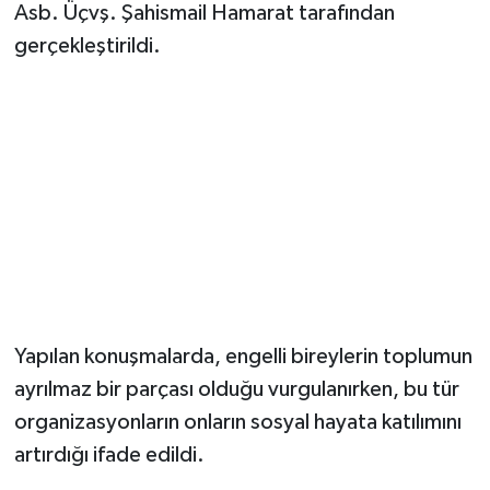
Dünya Haberleri
Asb. Üçvş. Şahismail Hamarat tarafından
gerçekleştirildi.
Yerel Haberler
Haber Arşivi
Yapılan konuşmalarda, engelli bireylerin toplumun
ayrılmaz bir parçası olduğu vurgulanırken, bu tür
organizasyonların onların sosyal hayata katılımını
artırdığı ifade edildi.