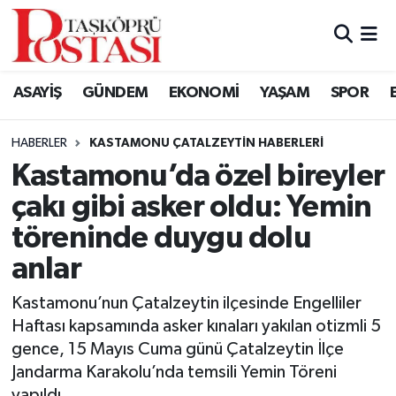
Kastamonu Vefat Edenler
ASAYİŞ
GÜNDEM
EKONOMİ
YAŞAM
SPOR
Abana Haberleri
HABERLER
KASTAMONU ÇATALZEYTIN HABERLERI
Ağlı Haberleri
Kastamonu’da özel bireyler
çakı gibi asker oldu: Yemin
Araç Haberleri
töreninde duygu dolu
Azdavay Haberleri
anlar
Bozkurt Haberleri
Kastamonu’nun Çatalzeytin ilçesinde Engelliler
Haftası kapsamında asker kınaları yakılan otizmli 5
Çatalzeytin Haberleri
gence, 15 Mayıs Cuma günü Çatalzeytin İlçe
Jandarma Karakolu’nda temsili Yemin Töreni
Cide Haberleri
yapıldı.