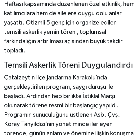
Haftası kapsamında düzenlenen özel etkinlik, hem
katılımcılara hem de ailelere duygu dolu anlar
Şenpazar Haberleri
yaşattı. Otizmli 5 genç için organize edilen
Seydiler Haberleri
temsili askerlik yemin töreni, toplumsal
farkındalığın artırılması açısından büyük takdir
Taşköprü Haberleri
topladı.
Tosya Haberleri
Temsili Askerlik Töreni Duygulandırdı
Çatalzeytin İlçe Jandarma Karakolu’nda
Karadeniz Haberleri
gerçekleştirilen program, saygı duruşu ile
Ulusal Haberler
başladı. Ardından hep birlikte İstiklal Marşı
okunarak törene resmi bir başlangıç yapıldı.
Teknoloji Haberleri
Programın sunuculuğunu üstlenen Asb. Çvş.
Koray Tanyıldızı’nın yönetiminde ilerleyen
Siyaset Haberleri
törende, günün anlam ve önemine ilişkin konuşma