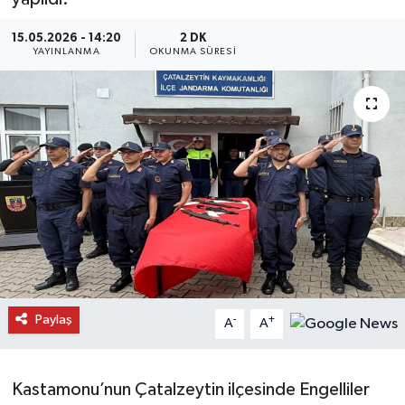
Daday Haberleri
15.05.2026 - 14:20
2 DK
YAYINLANMA
OKUNMA SÜRESI
Devrekani Haberleri
Doğanyurt Haberleri
Hanönü Haberleri
İhsangazi Haberleri
İnebolu Haberleri
Küre Haberleri
Paylaş
-
+
A
A
Merkez Haberleri
Kastamonu’nun Çatalzeytin ilçesinde Engelliler
Pınarbaşı Haberleri