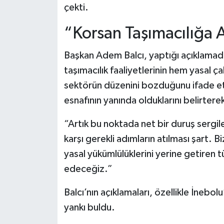
Dünya Haberleri
çekti.
Yerel Haberler
“Korsan Taşımacılığa A
Haber Arşivi
Başkan Adem Balcı, yaptığı açıklamada ö
taşımacılık faaliyetlerinin hem yasal ç
sektörün düzenini bozduğunu ifade ett
esnafının yanında olduklarını belirte
“Artık bu noktada net bir duruş sergi
karşı gerekli adımların atılması şart. 
yasal yükümlülüklerini yerine getire
edeceğiz.”
Balcı’nın açıklamaları, özellikle İnebol
yankı buldu.