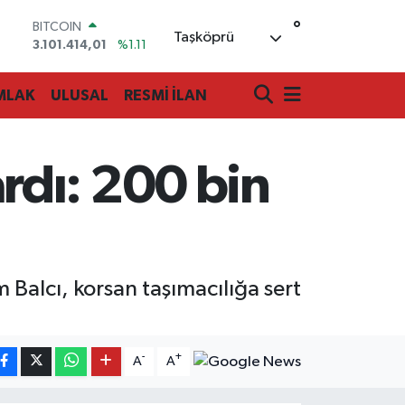
BITCOIN
°
Taşköprü
3.101.414,01
%1.11
DOLAR
47,7436
%0.18
EURO
MLAK
ULUSAL
RESMİ İLAN
55,2510
%0.32
STERLİN
64,4811
%0.38
GRAM ALTIN
rdı: 200 bin
6660.55
%0.03
BİST100
13.779
%-14
Balcı, korsan taşımacılığa sert
-
+
A
A