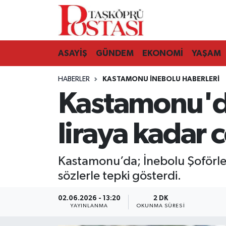
Kastamonu Vefat Edenler
ASAYİŞ
GÜNDEM
EKONOMİ
YAŞAM
Abana Haberleri
HABERLER
KASTAMONU İNEBOLU HABERLERI
Ağlı Haberleri
Kastamonu'da
Araç Haberleri
liraya kadar c
Azdavay Haberleri
Kastamonu’da; İnebolu Şoförler
Bozkurt Haberleri
sözlerle tepki gösterdi.
Çatalzeytin Haberleri
02.06.2026 - 13:20
2 DK
YAYINLANMA
OKUNMA SÜRESI
Cide Haberleri