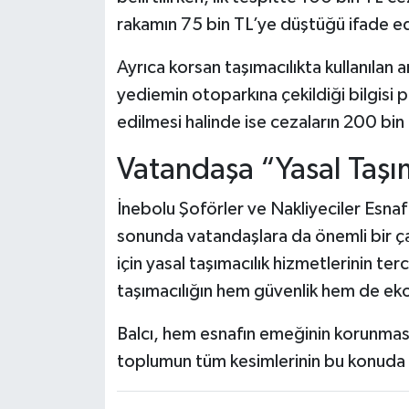
rakamın 75 bin TL’ye düştüğü ifade ed
Ayrıca korsan taşımacılıkta kullanılan 
yediemin otoparkına çekildiği bilgisi pay
edilmesi halinde ise cezaların 200 bin
Vatandaşa “Yasal Taşı
İnebolu Şoförler ve Nakliyeciler Esna
sonunda vatandaşlara da önemli bir ça
için yasal taşımacılık hizmetlerinin ter
taşımacılığın hem güvenlik hem de ekon
Balcı, hem esnafın emeğinin korunması 
toplumun tüm kesimlerinin bu konuda d