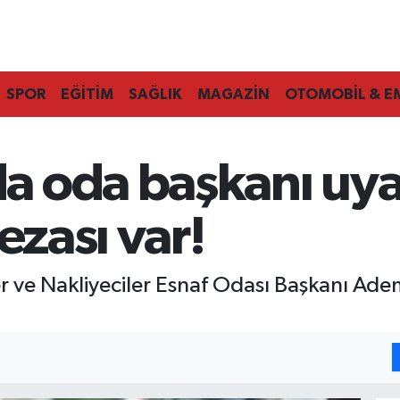
SPOR
EĞİTİM
SAĞLIK
MAGAZİN
OTOMOBİL & E
 oda başkanı uya
ezası var!
 ve Nakliyeciler Esnaf Odası Başkanı Adem 