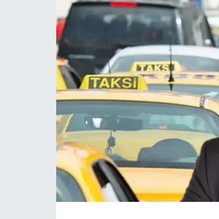
Daday Haberleri
Devrekani Haberleri
Doğanyurt Haberleri
Hanönü Haberleri
İhsangazi Haberleri
İnebolu Haberleri
Küre Haberleri
Merkez Haberleri
Pınarbaşı Haberleri