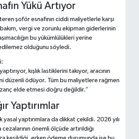
nafın Yükü Artıyor
eren şoför esnafının ciddi maliyetlerle karşı
a, bakım, vergi ve zorunlu ekipman giderlerinin
taşımacılığın bu yükümlülükleri yerine
edilemez olduğunu söyledi.
i:
aptırıyor, kışlık lastiklerini takıyor, aracının
sini düzenli ödüyor. Tüm bu maliyetlere rağmen
azanç elde etmesi doğru değildir.”
ır Yaptırımlar
yasal yaptırımlara da dikkat çekildi. 2026 yılı
cezalarının önemli ölçüde artırıldığı
 ceza kesildiği, erken ödeme durumunda ise bu