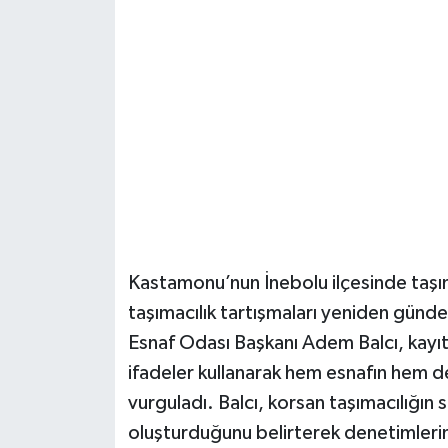
Şenpazar Haberleri
Seydiler Haberleri
Taşköprü Haberleri
Tosya Haberleri
Karadeniz Haberleri
Kastamonu’nun İnebolu ilçesinde taşım
Ulusal Haberler
taşımacılık tartışmaları yeniden günde
Esnaf Odası Başkanı Adem Balcı, kayıt d
Teknoloji Haberleri
ifadeler kullanarak hem esnafın hem d
vurguladı. Balcı, korsan taşımacılığın 
Siyaset Haberleri
oluşturduğunu belirterek denetimlerin 