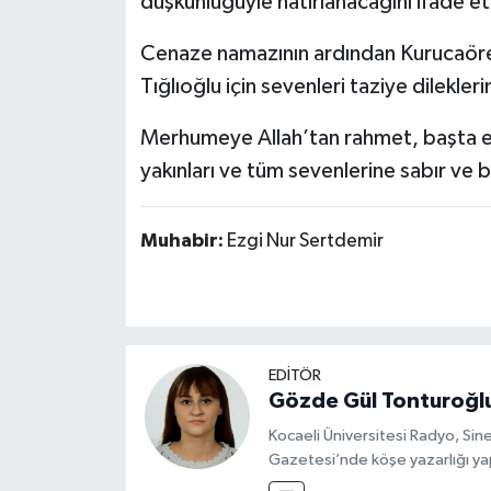
düşkünlüğüyle hatırlanacağını ifade et
Cenaze namazının ardından Kurucaör
Tığlıoğlu için sevenleri taziye dilekle
Merhumeye Allah’tan rahmet, başta eş
yakınları ve tüm sevenlerine sabır ve b
Muhabir:
Ezgi Nur Sertdemir
EDİTÖR
Gözde Gül Tonturoğl
Kocaeli Üniversitesi Radyo, S
Gazetesi’nde köşe yazarlığı yap