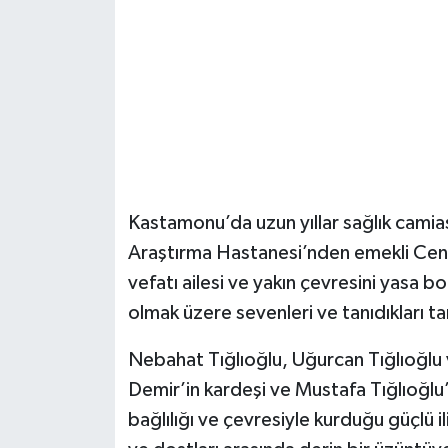
Şenpazar Haberleri
Seydiler Haberleri
Taşköprü Haberleri
Tosya Haberleri
Kastamonu’da uzun yıllar sağlık cam
Karadeniz Haberleri
Araştırma Hastanesi’nden emekli Ceng
vefatı ailesi ve yakın çevresini yasa 
Ulusal Haberler
olmak üzere sevenleri ve tanıdıkları ta
Teknoloji Haberleri
Nebahat Tığlıoğlu, Uğurcan Tığlıoğlu
Demir’in kardeşi ve Mustafa Tığlıoğlu’
Siyaset Haberleri
bağlılığı ve çevresiyle kurduğu güçlü ili