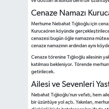
ve dostları arasında derin bir üzüntü
Dünya Haberleri
Cenaze Namazı Kuruca
Yerel Haberler
Merhume Nebahat Tığlıoğlu için cena
Haber Arşivi
Kurucaören köyünde gerçekleştirilece
cenazesi bugün öğle namazına müteak
cenaze namazının ardından aynı köyde 
Cenaze törenine Tığlıoğlu ailesinin yakı
katılması bekleniyor. Törende merhume
getirilecek.
Ailesi ve Sevenleri Yas
Nebahat Tığlıoğlu’nun vefatı, hem aile
bir üzüntüye yol açtı. Yakınları, merhu