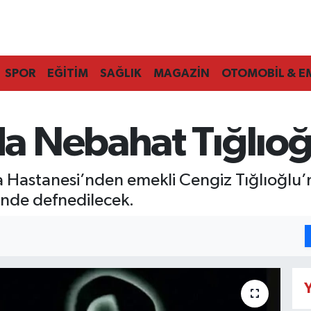
SPOR
EĞİTİM
SAĞLIK
MAGAZİN
OTOMOBİL & E
 Nebahat Tığlıoğlu
Hastanesi’nden emekli Cengiz Tığlıoğlu’n
ünde defnedilecek.
Y