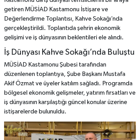
Kastamonu’da iş dünyası temsilcilerini bir araya
getiren MÜSİAD Kastamonu İstişare ve
Şenpazar Haberleri
Değerlendirme Toplantısı, Kahve Sokağı’nda
gerçekleştirildi. Toplantıda şehrin ekonomik
Seydiler Haberleri
gelişimi ve iş dünyasının beklentileri ele alındı.
Taşköprü Haberleri
İş Dünyası Kahve Sokağı’nda Buluştu
Tosya Haberleri
MÜSİAD Kastamonu Şubesi tarafından
düzenlenen toplantıya, Şube Başkanı Mustafa
Karadeniz Haberleri
Akif Özmat ve üyeler katılım sağladı. Programda
bölgesel ekonomik gelişmeler, yatırım fırsatları ve
Ulusal Haberler
iş dünyasının karşılaştığı güncel konular üzerine
Teknoloji Haberleri
istişarelerde bulunuldu.
Siyaset Haberleri