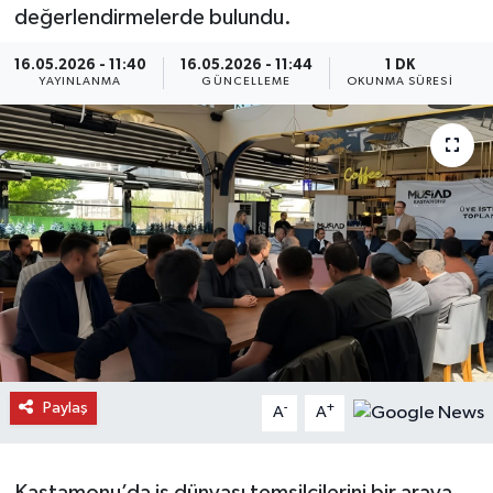
değerlendirmelerde bulundu.
Daday Haberleri
16.05.2026 - 11:40
16.05.2026 - 11:44
1 DK
YAYINLANMA
GÜNCELLEME
OKUNMA SÜRESI
Devrekani Haberleri
Doğanyurt Haberleri
Hanönü Haberleri
İhsangazi Haberleri
İnebolu Haberleri
Küre Haberleri
Paylaş
-
+
A
A
Merkez Haberleri
Pınarbaşı Haberleri