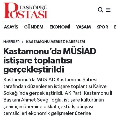
Kastamonu Vefat Edenler
ASAYİŞ
GÜNDEM
EKONOMİ
YAŞAM
SPOR
Abana Haberleri
HABERLER
KASTAMONU MERKEZ HABERLERI
Ağlı Haberleri
Kastamonu’da MÜSİAD
istişare toplantısı
Araç Haberleri
gerçekleştirildi
Azdavay Haberleri
Kastamonu’da MÜSİAD Kastamonu Şubesi
Bozkurt Haberleri
tarafından düzenlenen istişare toplantısı Kahve
Sokağı’nda gerçekleştirildi. AK Parti Kastamonu İl
Çatalzeytin Haberleri
Başkanı Ahmet Sevgilioğlu, istişare kültürünün
şehir için önemine dikkat çekti. İş dünyası
Cide Haberleri
temsilcileri ekonomik gelişmeler üzerine