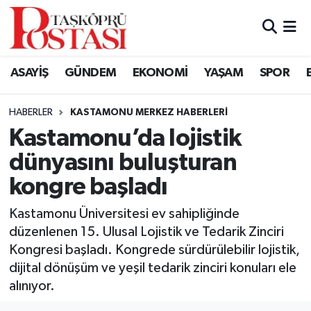
Kastamonu Vefat Edenler
ASAYİŞ
GÜNDEM
EKONOMİ
YAŞAM
SPOR
Abana Haberleri
HABERLER
KASTAMONU MERKEZ HABERLERI
Ağlı Haberleri
Kastamonu’da lojistik
dünyasını buluşturan
Araç Haberleri
kongre başladı
Azdavay Haberleri
Kastamonu Üniversitesi ev sahipliğinde
Bozkurt Haberleri
düzenlenen 15. Ulusal Lojistik ve Tedarik Zinciri
Kongresi başladı. Kongrede sürdürülebilir lojistik,
Çatalzeytin Haberleri
dijital dönüşüm ve yeşil tedarik zinciri konuları ele
alınıyor.
Cide Haberleri