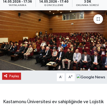
14.05.2026 - 17:36
14.05.2026 - 17:40
3 DK
YAYINLANMA
GÜNCELLEME
OKUNMA SÜRESI
Daday Haberleri
Devrekani Haberleri
Doğanyurt Haberleri
Hanönü Haberleri
İhsangazi Haberleri
İnebolu Haberleri
Paylaş
-
+
A
A
Küre Haberleri
Merkez Haberleri
Kastamonu Üniversitesi ev sahipliğinde ve Lojistik
Pınarbaşı Haberleri