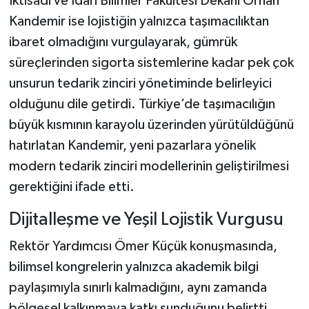
İktisadi ve İdari Bilimler Fakültesi Dekanı Orhan
Kandemir ise lojistiğin yalnızca taşımacılıktan
ibaret olmadığını vurgulayarak, gümrük
süreçlerinden sigorta sistemlerine kadar pek çok
unsurun tedarik zinciri yönetiminde belirleyici
olduğunu dile getirdi. Türkiye’de taşımacılığın
büyük kısmının karayolu üzerinden yürütüldüğünü
hatırlatan Kandemir, yeni pazarlara yönelik
modern tedarik zinciri modellerinin geliştirilmesi
gerektiğini ifade etti.
Dijitalleşme ve Yeşil Lojistik Vurgusu
Rektör Yardımcısı Ömer Küçük konuşmasında,
bilimsel kongrelerin yalnızca akademik bilgi
paylaşımıyla sınırlı kalmadığını, aynı zamanda
bölgesel kalkınmaya katkı sunduğunu belirtti.