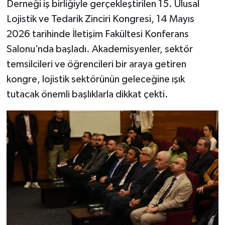
Derneği iş birliğiyle gerçekleştirilen 15. Ulusal
Lojistik ve Tedarik Zinciri Kongresi, 14 Mayıs
Şenpazar Haberleri
2026 tarihinde İletişim Fakültesi Konferans
Salonu’nda başladı. Akademisyenler, sektör
Seydiler Haberleri
temsilcileri ve öğrencileri bir araya getiren
Taşköprü Haberleri
kongre, lojistik sektörünün geleceğine ışık
tutacak önemli başlıklarla dikkat çekti.
Tosya Haberleri
Karadeniz Haberleri
Ulusal Haberler
Teknoloji Haberleri
Siyaset Haberleri