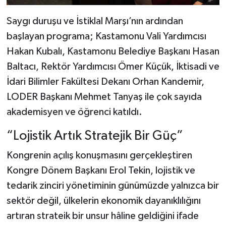
Dünya Haberleri
Saygı duruşu ve İstiklal Marşı’nın ardından
Yerel Haberler
başlayan programa; Kastamonu Vali Yardımcısı
Hakan Kubalı, Kastamonu Belediye Başkanı Hasan
Haber Arşivi
Baltacı, Rektör Yardımcısı Ömer Küçük, İktisadi ve
İdari Bilimler Fakültesi Dekanı Orhan Kandemir,
LODER Başkanı Mehmet Tanyaş ile çok sayıda
akademisyen ve öğrenci katıldı.
“Lojistik Artık Stratejik Bir Güç”
Kongrenin açılış konuşmasını gerçekleştiren
Kongre Dönem Başkanı Erol Tekin, lojistik ve
tedarik zinciri yönetiminin günümüzde yalnızca bir
sektör değil, ülkelerin ekonomik dayanıklılığını
artıran strateik bir unsur hâline geldiğini ifade