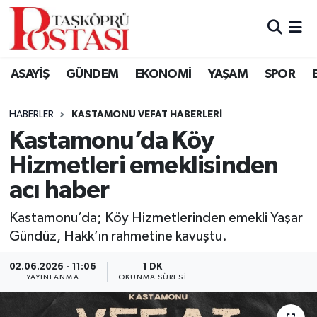
Kastamonu Vefat Edenler
ASAYİŞ
GÜNDEM
EKONOMİ
YAŞAM
SPOR
Abana Haberleri
HABERLER
KASTAMONU VEFAT HABERLERI
Ağlı Haberleri
Kastamonu’da Köy
Hizmetleri emeklisinden
Araç Haberleri
acı haber
Azdavay Haberleri
Kastamonu’da; Köy Hizmetlerinden emekli Yaşar
Bozkurt Haberleri
Gündüz, Hakk’ın rahmetine kavuştu.
02.06.2026 - 11:06
1 DK
Çatalzeytin Haberleri
YAYINLANMA
OKUNMA SÜRESI
Cide Haberleri