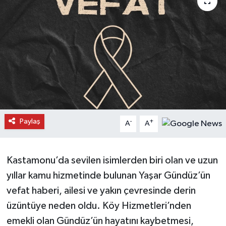
Daday Haberleri
Devrekani Haberleri
Doğanyurt Haberleri
Hanönü Haberleri
İhsangazi Haberleri
Paylaş
-
+
A
A
İnebolu Haberleri
Kastamonu’da sevilen isimlerden biri olan ve uzun
Küre Haberleri
yıllar kamu hizmetinde bulunan Yaşar Gündüz’ün
vefat haberi, ailesi ve yakın çevresinde derin
Merkez Haberleri
üzüntüye neden oldu. Köy Hizmetleri’nden
emekli olan Gündüz’ün hayatını kaybetmesi,
Pınarbaşı Haberleri