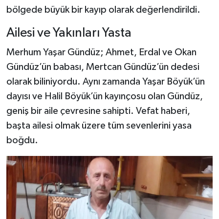
bölgede büyük bir kayıp olarak değerlendirildi.
Şenpazar Haberleri
Ailesi ve Yakınları Yasta
Seydiler Haberleri
Merhum Yaşar Gündüz; Ahmet, Erdal ve Okan
Gündüz’ün babası, Mertcan Gündüz’ün dedesi
Taşköprü Haberleri
olarak biliniyordu. Aynı zamanda Yaşar Böyük’ün
dayısı ve Halil Böyük’ün kayınçosu olan Gündüz,
Tosya Haberleri
geniş bir aile çevresine sahipti. Vefat haberi,
Karadeniz Haberleri
başta ailesi olmak üzere tüm sevenlerini yasa
boğdu.
Ulusal Haberler
Teknoloji Haberleri
Siyaset Haberleri