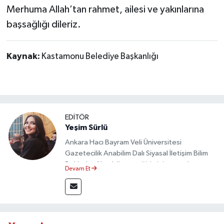
Merhuma Allah’tan rahmet, ailesi ve yakınlarına
başsağlığı dileriz.
Kaynak:
Kastamonu Belediye Başkanlığı
EDİTÖR
Yeşim Sürlü
Ankara Hacı Bayram Veli Üniversitesi
Gazetecilik Anabilim Dalı Siyasal İletişim Bilim
Dalı’nda yüksek lisans eğitimini tamamlamıştır.
Devam Et
Sosyal medya platformları ve seçimlere dair
akademik çalışmalar gerçekleştirmiştir.
Taşköprü Postası internet haber sitesinde
internet editörü olarak görev yapmaktadır.