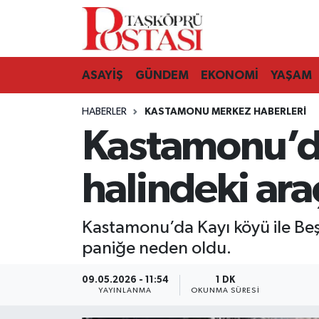
Kastamonu Vefat Edenler
ASAYİŞ
GÜNDEM
EKONOMİ
YAŞAM
Abana Haberleri
HABERLER
KASTAMONU MERKEZ HABERLERI
Ağlı Haberleri
Kastamonu’da
Araç Haberleri
halindeki araç
Azdavay Haberleri
Kastamonu’da Kayı köyü ile Beş
Bozkurt Haberleri
paniğe neden oldu.
Çatalzeytin Haberleri
09.05.2026 - 11:54
1 DK
YAYINLANMA
OKUNMA SÜRESI
Cide Haberleri