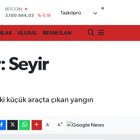
°
BITCOIN
Taşköprü
3.100.664,03
%-0.18
DOLAR
47,7436
%0.18
MLAK
ULUSAL
RESMİ İLAN
EURO
55,2510
%0.32
STERLİN
64,4811
%0.38
 Seyir
GRAM ALTIN
6660.55
%0.03
BİST100
13.779
%-14
ki küçük araçta çıkan yangın
-
+
A
A