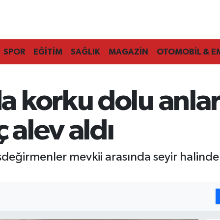
SPOR
EĞİTİM
SAĞLIK
MAGAZİN
OTOMOBİL & E
 korku dolu anlar:
 alev aldı
değirmenler mevkii arasında seyir halinde