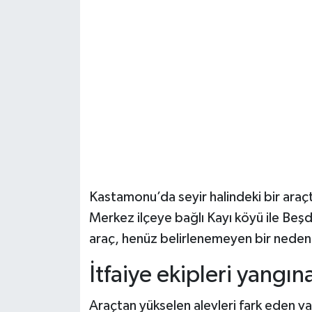
Şenpazar Haberleri
Seydiler Haberleri
Taşköprü Haberleri
Tosya Haberleri
Karadeniz Haberleri
Kastamonu’da seyir halindeki bir araçt
Ulusal Haberler
Merkez ilçeye bağlı Kayı köyü ile Beş
araç, henüz belirlenemeyen bir nedenl
Teknoloji Haberleri
İtfaiye ekipleri yangı
Siyaset Haberleri
Araçtan yükselen alevleri fark eden v