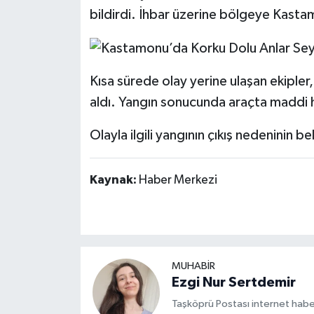
Dünya Haberleri
bildirdi. İhbar üzerine bölgeye Kastam
Yerel Haberler
Haber Arşivi
Kısa sürede olay yerine ulaşan ekipler
aldı. Yangın sonucunda araçta maddi 
Olayla ilgili yangının çıkış nedeninin be
Kaynak:
Haber Merkezi
MUHABİR
Ezgi Nur Sertdemir
Taşköprü Postası internet habe