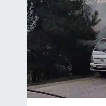
Daday Haberleri
Devrekani Haberleri
Doğanyurt Haberleri
Hanönü Haberleri
İhsangazi Haberleri
İnebolu Haberleri
Küre Haberleri
Merkez Haberleri
Pınarbaşı Haberleri