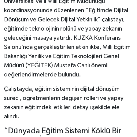
Üniversitesi ve İl Milli Eğitim Müdürlüğü
koordinasyonunda düzenlenen “Eğitimde Dijital
Şenpazar Haberleri
Dönüşüm ve Gelecek Dijital Yetkinlik” çalıştayı,
eğitimde teknolojinin rolünü ve yapay zekanın
Seydiler Haberleri
geleceğini masaya yatırdı. KUZKA Konferans
Taşköprü Haberleri
Salonu’nda gerçekleştirilen etkinlikte, Milli Eğitim
Bakanlığı Yenilik ve Eğitim Teknolojileri Genel
Tosya Haberleri
Müdürü (YEĞİTEK) Mustafa Canlı önemli
değerlendirmelerde bulundu.
Karadeniz Haberleri
Çalıştayda, eğitim sisteminin dijital dönüşüm
Ulusal Haberler
süreci, öğretmenlerin değişen rolleri ve yapay
zekanın eğitimdeki etkileri detaylı şekilde ele
Teknoloji Haberleri
alındı.
Siyaset Haberleri
“Dünyada Eğitim Sistemi Köklü Bir