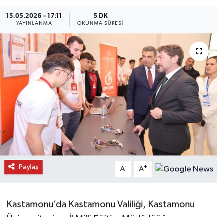
Daday Haberleri
15.05.2026 - 17:11
5 DK
YAYINLANMA
OKUNMA SÜRESI
Devrekani Haberleri
Doğanyurt Haberleri
Hanönü Haberleri
İhsangazi Haberleri
İnebolu Haberleri
Küre Haberleri
Paylaş
-
+
A
A
Merkez Haberleri
Kastamonu’da Kastamonu Valiliği, Kastamonu
Pınarbaşı Haberleri