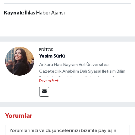
Kaynak:
İhlas Haber Ajansı
EDİTÖR
Yeşim Sürlü
Ankara Hacı Bayram Veli Üniversitesi
Gazetecilik Anabilim Dalı Siyasal İletişim Bilim
Dalı’nda yüksek lisans eğitimini tamamlamıştır.
Devam Et
Sosyal medya platformları ve seçimlere dair
akademik çalışmalar gerçekleştirmiştir.
Taşköprü Postası internet haber sitesinde
internet editörü olarak görev yapmaktadır.
Yorumlar