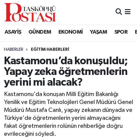
Kastamonu Vefat Edenler
ASAYİŞ
GÜNDEM
EKONOMİ
YAŞAM
SPOR
Abana Haberleri
HABERLER
EĞITIM HABERLERI
Ağlı Haberleri
Kastamonu’da konuşuldu;
Yapay zeka öğretmenlerin
Araç Haberleri
yerini mi alacak?
Azdavay Haberleri
Kastamonu'da konuşan Milli Eğitim Bakanlığı
Bozkurt Haberleri
Yenilik ve Eğitim Teknolojileri Genel Müdürü Genel
Müdürü Mustafa Canlı, yapay zekanın dünyada ve
Çatalzeytin Haberleri
Türkiye'de öğretmenlerin yerini almayacağını
fakat öğretmenlerin rolünün rehberliğe doğru
Cide Haberleri
evrileceğini söyledi.