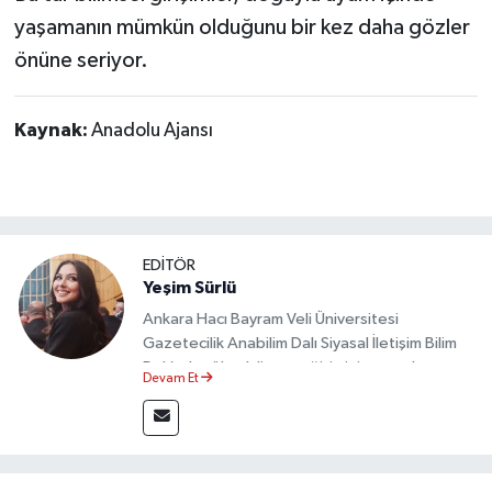
yaşamanın mümkün olduğunu bir kez daha gözler
önüne seriyor.
Kaynak:
Anadolu Ajansı
EDİTÖR
Yeşim Sürlü
Ankara Hacı Bayram Veli Üniversitesi
Gazetecilik Anabilim Dalı Siyasal İletişim Bilim
Dalı’nda yüksek lisans eğitimini tamamlamıştır.
Devam Et
Sosyal medya platformları ve seçimlere dair
akademik çalışmalar gerçekleştirmiştir.
Taşköprü Postası internet haber sitesinde
internet editörü olarak görev yapmaktadır.