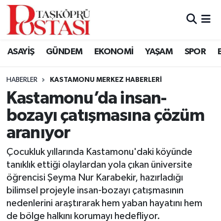
Kastamonu Vefat Edenler
ASAYİŞ
GÜNDEM
EKONOMİ
YAŞAM
SPOR
Abana Haberleri
HABERLER
KASTAMONU MERKEZ HABERLERI
Ağlı Haberleri
Kastamonu’da insan-
bozayı çatışmasına çözüm
Araç Haberleri
aranıyor
Azdavay Haberleri
Çocukluk yıllarında Kastamonu'daki köyünde
Bozkurt Haberleri
tanıklık ettiği olaylardan yola çıkan üniversite
öğrencisi Şeyma Nur Karabekir, hazırladığı
Çatalzeytin Haberleri
bilimsel projeyle insan-bozayı çatışmasının
nedenlerini araştırarak hem yaban hayatını hem
Cide Haberleri
de bölge halkını korumayı hedefliyor.