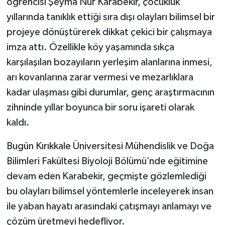
öğrencisi Şeyma Nur Karabekir, çocukluk
yıllarında tanıklık ettiği sıra dışı olayları bilimsel bir
Şenpazar Haberleri
projeye dönüştürerek dikkat çekici bir çalışmaya
imza attı. Özellikle köy yaşamında sıkça
Seydiler Haberleri
karşılaşılan bozayıların yerleşim alanlarına inmesi,
Taşköprü Haberleri
arı kovanlarına zarar vermesi ve mezarlıklara
kadar ulaşması gibi durumlar, genç araştırmacının
Tosya Haberleri
zihninde yıllar boyunca bir soru işareti olarak
kaldı.
Karadeniz Haberleri
Bugün Kırıkkale Üniversitesi Mühendislik ve Doğa
Ulusal Haberler
Bilimleri Fakültesi Biyoloji Bölümü’nde eğitimine
devam eden Karabekir, geçmişte gözlemlediği
Teknoloji Haberleri
bu olayları bilimsel yöntemlerle inceleyerek insan
Siyaset Haberleri
ile yaban hayatı arasındaki çatışmayı anlamayı ve
çözüm üretmeyi hedefliyor.