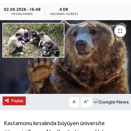
Daday Haberleri
02.06.2026 - 16:48
4 DK
YAYINLANMA
OKUNMA SÜRESI
Devrekani Haberleri
Doğanyurt Haberleri
Hanönü Haberleri
İhsangazi Haberleri
İnebolu Haberleri
Küre Haberleri
Paylaş
-
+
A
A
Merkez Haberleri
Kastamonu kırsalında büyüyen üniversite
Pınarbaşı Haberleri