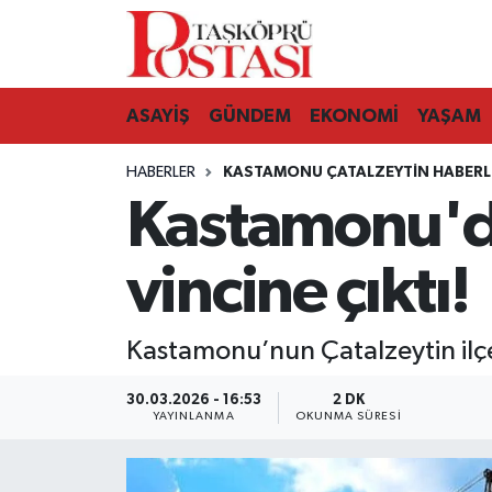
Kastamonu Vefat Edenler
ASAYİŞ
GÜNDEM
EKONOMİ
YAŞAM
Abana Haberleri
HABERLER
KASTAMONU ÇATALZEYTIN HABERL
Ağlı Haberleri
Kastamonu'da 
Araç Haberleri
vincine çıktı!
Azdavay Haberleri
Kastamonu’nun Çatalzeytin ilçesi
Bozkurt Haberleri
30.03.2026 - 16:53
2 DK
Çatalzeytin Haberleri
YAYINLANMA
OKUNMA SÜRESI
Cide Haberleri