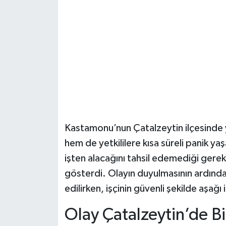
Şenpazar Haberleri
Seydiler Haberleri
Taşköprü Haberleri
Tosya Haberleri
Karadeniz Haberleri
Kastamonu’nun Çatalzeytin ilçesinde 
hem de yetkililere kısa süreli panik yaşa
Ulusal Haberler
işten alacağını tahsil edemediği gerek
gösterdi. Olayın duyulmasının ardından
Teknoloji Haberleri
edilirken, işçinin güvenli şekilde aşağı
Siyaset Haberleri
Olay Çatalzeytin’de Bi