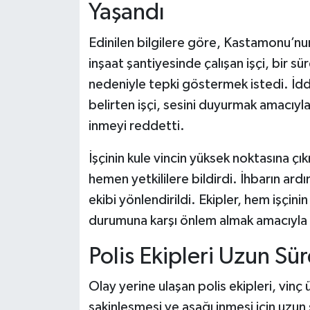
Dünya Haberleri
Yaşandı
Yerel Haberler
Edinilen bilgilere göre, Kastamonu’nun
inşaat şantiyesinde çalışan işçi, bir s
Haber Arşivi
nedeniyle tepki göstermek istedi. İdd
belirten işçi, sesini duyurmak amacıyl
inmeyi reddetti.
İşçinin kule vincin yüksek noktasına 
hemen yetkililere bildirdi. İhbarın ard
ekibi yönlendirildi. Ekipler, hem işçini
durumuna karşı önlem almak amacıyla b
Polis Ekipleri Uzun Sü
Olay yerine ulaşan polis ekipleri, vinç 
sakinleşmesi ve aşağı inmesi için uzun s