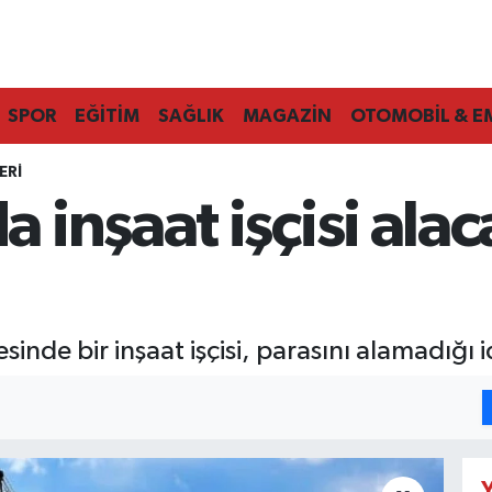
SPOR
EĞİTİM
SAĞLIK
MAGAZİN
OTOMOBİL & E
ERI
inşaat işçisi alaca
nde bir inşaat işçisi, parasını alamadığı id
Y