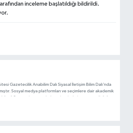
arafından inceleme başlatıldığı bildirildi.
yor.
esi Gazetecilik Anabilim Dalı Siyasal İletişim Bilim Dalı’nda
mıştır. Sosyal medya platformları ve seçimlere dair akademik
Taşköprü Postası internet haber sitesinde internet editörü