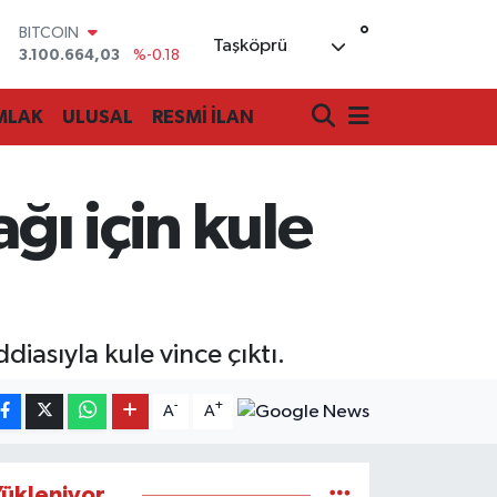
°
BITCOIN
Taşköprü
3.100.664,03
%-0.18
DOLAR
47,7436
%0.18
MLAK
ULUSAL
RESMİ İLAN
EURO
55,2510
%0.32
STERLİN
64,4811
%0.38
ğı için kule
GRAM ALTIN
6660.55
%0.03
BİST100
13.779
%-14
diasıyla kule vince çıktı.
-
+
A
A
ükleniyor...