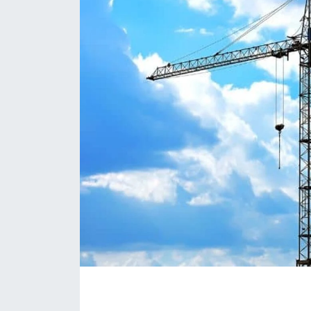
Daday Haberleri
Devrekani Haberleri
Doğanyurt Haberleri
Hanönü Haberleri
İhsangazi Haberleri
İnebolu Haberleri
Küre Haberleri
Merkez Haberleri
Pınarbaşı Haberleri