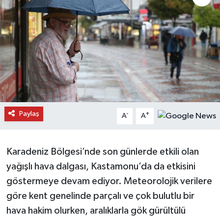
Daday Haberleri
Devrekani Haberleri
Doğanyurt Haberleri
Hanönü Haberleri
Paylaş
-
+
A
A
İhsangazi Haberleri
İnebolu Haberleri
Karadeniz Bölgesi’nde son günlerde etkili olan
yağışlı hava dalgası, Kastamonu’da da etkisini
Küre Haberleri
göstermeye devam ediyor. Meteorolojik verilere
Merkez Haberleri
göre kent genelinde parçalı ve çok bulutlu bir
hava hakim olurken, aralıklarla gök gürültülü
Pınarbaşı Haberleri