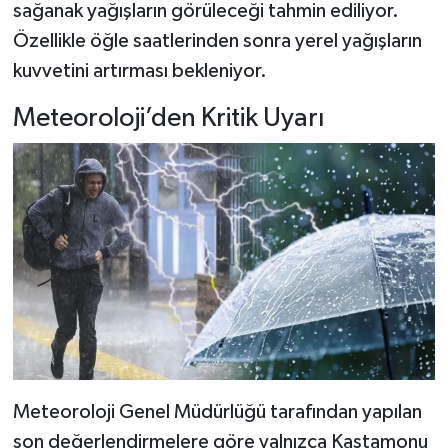
sağanak yağışların görüleceği tahmin ediliyor.
Özellikle öğle saatlerinden sonra yerel yağışların
Şenpazar Haberleri
kuvvetini artırması bekleniyor.
Seydiler Haberleri
Meteoroloji’den Kritik Uyarı
Taşköprü Haberleri
Tosya Haberleri
Karadeniz Haberleri
Ulusal Haberler
Teknoloji Haberleri
Siyaset Haberleri
Meteoroloji Genel Müdürlüğü tarafından yapılan
son değerlendirmelere göre yalnızca Kastamonu