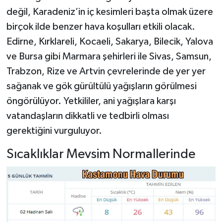
Dünya Haberleri
değil, Karadeniz’in iç kesimleri başta olmak üzere
birçok ilde benzer hava koşulları etkili olacak.
Yerel Haberler
Edirne, Kırklareli, Kocaeli, Sakarya, Bilecik, Yalova
Haber Arşivi
ve Bursa gibi Marmara şehirleri ile Sivas, Samsun,
Trabzon, Rize ve Artvin çevrelerinde de yer yer
sağanak ve gök gürültülü yağışların görülmesi
öngörülüyor. Yetkililer, ani yağışlara karşı
vatandaşların dikkatli ve tedbirli olması
gerektiğini vurguluyor.
Sıcaklıklar Mevsim Normallerinde