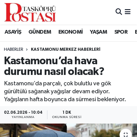
Kastamonu Vefat Edenler
ASAYİŞ
GÜNDEM
EKONOMİ
YAŞAM
SPOR
Abana Haberleri
HABERLER
KASTAMONU MERKEZ HABERLERI
Ağlı Haberleri
Kastamonu’da hava
durumu nasıl olacak?
Araç Haberleri
Kastamonu’da parçalı, çok bulutlu ve gök
Azdavay Haberleri
gürültülü sağanak yağışlar devam ediyor.
Yağışların hafta boyunca da sürmesi bekleniyor.
Bozkurt Haberleri
02.06.2026 - 10:04
1 DK
Çatalzeytin Haberleri
YAYINLANMA
OKUNMA SÜRESI
Cide Haberleri