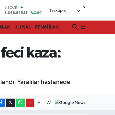
°
BITCOIN
Taşköprü
3.068.845,18
%0.66
DOLAR
47,5971
%0.05
MLAK
ULUSAL
RESMİ İLAN
EURO
55,1336
%0.18
STERLİN
64,2534
%0.22
eci kaza:
GRAM ALTIN
6527.85
%0.54
BİST100
13.703
%0
landı. Yaralılar hastanede
-
+
A
A