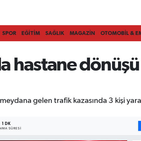
SPOR
EĞİTİM
SAĞLIK
MAGAZİN
OTOMOBİL & E
 hastane dönüşü f
eydana gelen trafik kazasında 3 kişi yara
1 DK
NMA SÜRESI