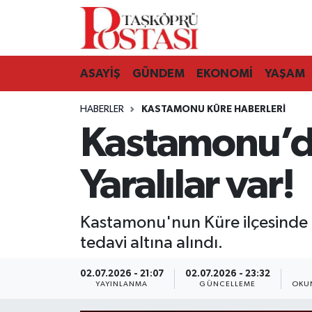
Kastamonu Vefat Edenler
ASAYİŞ
GÜNDEM
EKONOMİ
YAŞAM
Abana Haberleri
HABERLER
KASTAMONU KÜRE HABERLERI
Ağlı Haberleri
Kastamonu’da
Araç Haberleri
Yaralılar var!
Azdavay Haberleri
Kastamonu'nun Küre ilçesinde m
Bozkurt Haberleri
tedavi altına alındı.
Çatalzeytin Haberleri
02.07.2026 - 21:07
02.07.2026 - 23:32
YAYINLANMA
GÜNCELLEME
OKU
Cide Haberleri