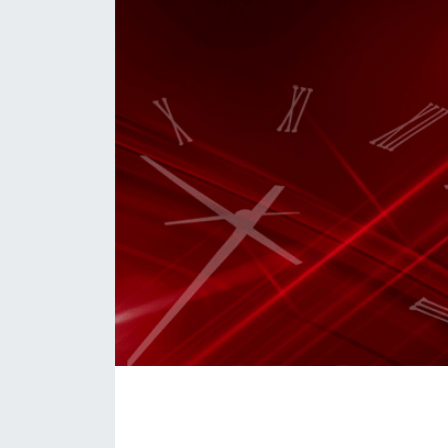
Daday Haberleri
Devrekani Haberleri
Doğanyurt Haberleri
Hanönü Haberleri
İhsangazi Haberleri
İnebolu Haberleri
Küre Haberleri
Merkez Haberleri
Pınarbaşı Haberleri