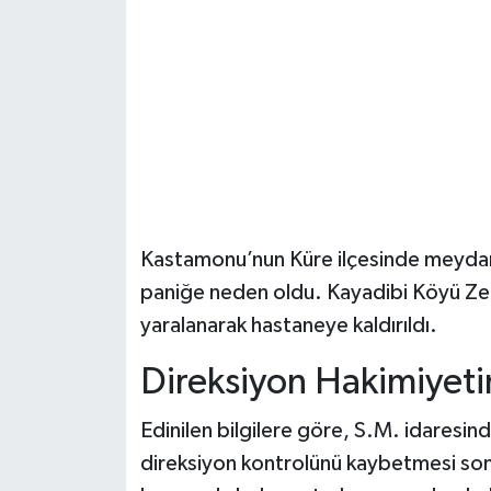
Şenpazar Haberleri
Seydiler Haberleri
Taşköprü Haberleri
Tosya Haberleri
Kastamonu’nun Küre ilçesinde meydana 
Karadeniz Haberleri
paniğe neden oldu. Kayadibi Köyü Ze
yaralanarak hastaneye kaldırıldı.
Ulusal Haberler
Direksiyon Hakimiyeti
Teknoloji Haberleri
Edinilen bilgilere göre, S.M. idaresi
Siyaset Haberleri
direksiyon kontrolünü kaybetmesi sonu