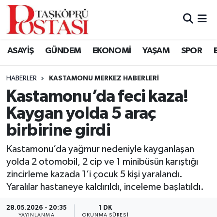
Kastamonu Vefat Edenler
ASAYİŞ
GÜNDEM
EKONOMİ
YAŞAM
SPOR
Abana Haberleri
HABERLER
KASTAMONU MERKEZ HABERLERI
Ağlı Haberleri
Kastamonu’da feci kaza!
Kaygan yolda 5 araç
Araç Haberleri
birbirine girdi
Azdavay Haberleri
Kastamonu’da yağmur nedeniyle kayganlaşan
Bozkurt Haberleri
yolda 2 otomobil, 2 cip ve 1 minibüsün karıştığı
zincirleme kazada 1’i çocuk 5 kişi yaralandı.
Çatalzeytin Haberleri
Yaralılar hastaneye kaldırıldı, inceleme başlatıldı.
28.05.2026 - 20:35
1 DK
Cide Haberleri
YAYINLANMA
OKUNMA SÜRESI