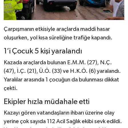
Dünya Haberleri
Yerel Haberler
Çarpışmanın etkisiyle araçlarda maddi hasar
Haber Arşivi
oluşurken, yol kısa süreliğine trafiğe kapandı.
1’i Çocuk 5 kişi yaralandı
Kazada araçlarda bulunan E.M.M. (27), N.Ç.
(47), İ.Ç. (21), Ü.Ö. (33) ve H.K.Ö. (6) yaralandı.
Yaralılar arasında 1 çocuğun da bulunması dikkat
çekti.
Ekipler hızla müdahale etti
Kazayı gören vatandaşların ihbarı üzerine olay
yerine çok sayıda 112 Acil Sağlık ekibi sevk edildi.