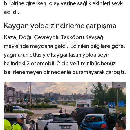
birbirine girerken, olay yerine sağlık ekipleri sevk
edildi.
Şenpazar Haberleri
Kaygan yolda zincirleme çarpışma
Seydiler Haberleri
Kaza, Doğu Çevreyolu Taşköprü Kavşağı
Taşköprü Haberleri
mevkiinde meydana geldi. Edinilen bilgilere göre,
yağmurun etkisiyle kayganlaşan yolda seyir
Tosya Haberleri
halindeki 2 otomobil, 2 cip ve 1 minibüs henüz
belirlenemeyen bir nedenle duramayarak çarpıştı.
Karadeniz Haberleri
Ulusal Haberler
Teknoloji Haberleri
Siyaset Haberleri