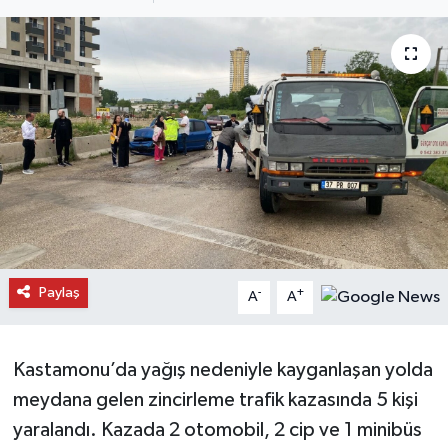
Daday Haberleri
Devrekani Haberleri
Doğanyurt Haberleri
Hanönü Haberleri
İhsangazi Haberleri
İnebolu Haberleri
Paylaş
-
+
A
A
Küre Haberleri
Kastamonu’da yağış nedeniyle kayganlaşan yolda
Merkez Haberleri
meydana gelen zincirleme trafik kazasında 5 kişi
yaralandı. Kazada 2 otomobil, 2 cip ve 1 minibüs
Pınarbaşı Haberleri