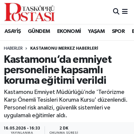
Kastamonu Vefat Edenler
ASAYİŞ
GÜNDEM
EKONOMİ
YAŞAM
SPOR
Abana Haberleri
HABERLER
KASTAMONU MERKEZ HABERLERI
Ağlı Haberleri
Kastamonu’da emniyet
personeline kapsamlı
Araç Haberleri
koruma eğitimi verildi
Azdavay Haberleri
Kastamonu Emniyet Müdürlüğü’nde 'Terörizme
Bozkurt Haberleri
Karşı Önemli Tesisleri Koruma Kursu' düzenlendi.
Personel risk analizi, güvenlik sistemleri ve
Çatalzeytin Haberleri
uygulamalı eğitimler aldı.
16.05.2026 - 16:33
2 DK
Cide Haberleri
YAYINLANMA
OKUNMA SÜRESI