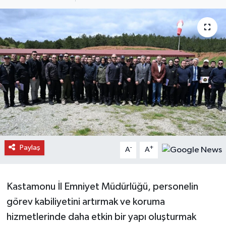
Daday Haberleri
Devrekani Haberleri
Doğanyurt Haberleri
Hanönü Haberleri
İhsangazi Haberleri
İnebolu Haberleri
Paylaş
-
+
A
A
Küre Haberleri
Kastamonu İl Emniyet Müdürlüğü, personelin
Merkez Haberleri
görev kabiliyetini artırmak ve koruma
hizmetlerinde daha etkin bir yapı oluşturmak
Pınarbaşı Haberleri