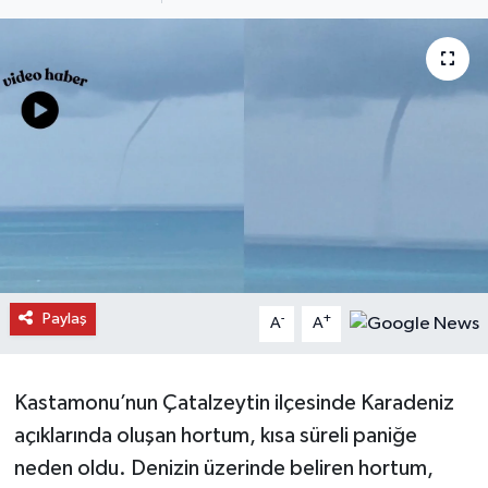
Daday Haberleri
Devrekani Haberleri
Doğanyurt Haberleri
Hanönü Haberleri
İhsangazi Haberleri
İnebolu Haberleri
Paylaş
-
+
A
A
Küre Haberleri
Kastamonu’nun Çatalzeytin ilçesinde Karadeniz
Merkez Haberleri
açıklarında oluşan hortum, kısa süreli paniğe
neden oldu. Denizin üzerinde beliren hortum,
Pınarbaşı Haberleri