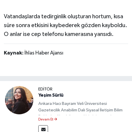
Dünya Haberleri
Vatandaşlarda tedirginlik oluşturan hortum, kısa
Yerel Haberler
süre sonra etkisini kaybederek gözden kayboldu.
Haber Arşivi
O anlar ise cep telefonu kamerasına yansıdı.
Kaynak:
İhlas Haber Ajansı
EDİTÖR
Yeşim Sürlü
Ankara Hacı Bayram Veli Üniversitesi
Gazetecilik Anabilim Dalı Siyasal İletişim Bilim
Dalı’nda yüksek lisans eğitimini tamamlamıştır.
Devam Et
Sosyal medya platformları ve seçimlere dair
akademik çalışmalar gerçekleştirmiştir.