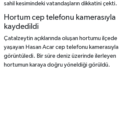
sahil kesimindeki vatandaşların dikkatini çekti.
Şenpazar Haberleri
Hortum cep telefonu kamerasıyla
kaydedildi
Seydiler Haberleri
Çatalzeytin açıklarında oluşan hortumu ilçede
Taşköprü Haberleri
yaşayan Hasan Acar cep telefonu kamerasıyla
görüntüledi. Bir süre deniz üzerinde ilerleyen
Tosya Haberleri
hortumun karaya doğru yöneldiği görüldü.
Karadeniz Haberleri
Ulusal Haberler
Teknoloji Haberleri
Siyaset Haberleri