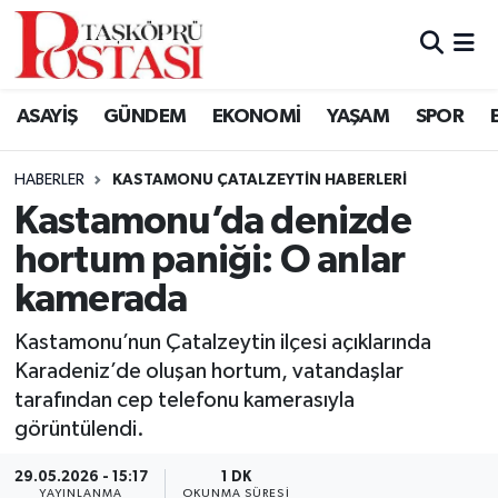
Kastamonu Vefat Edenler
ASAYİŞ
GÜNDEM
EKONOMİ
YAŞAM
SPOR
Abana Haberleri
HABERLER
KASTAMONU ÇATALZEYTIN HABERLERI
Ağlı Haberleri
Kastamonu’da denizde
hortum paniği: O anlar
Araç Haberleri
kamerada
Azdavay Haberleri
Kastamonu’nun Çatalzeytin ilçesi açıklarında
Bozkurt Haberleri
Karadeniz’de oluşan hortum, vatandaşlar
tarafından cep telefonu kamerasıyla
Çatalzeytin Haberleri
görüntülendi.
29.05.2026 - 15:17
1 DK
Cide Haberleri
YAYINLANMA
OKUNMA SÜRESI