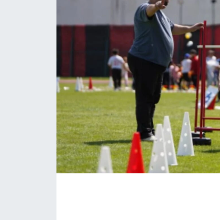
Daday Haberleri
Devrekani Haberleri
Doğanyurt Haberleri
Hanönü Haberleri
İhsangazi Haberleri
İnebolu Haberleri
Küre Haberleri
Merkez Haberleri
Pınarbaşı Haberleri