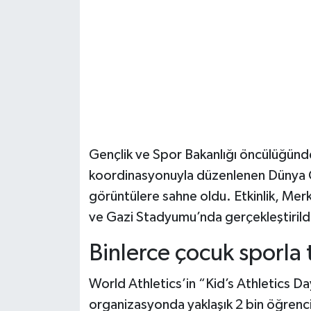
Şenpazar Haberleri
Seydiler Haberleri
Taşköprü Haberleri
Tosya Haberleri
Gençlik ve Spor Bakanlığı öncülüğünd
Karadeniz Haberleri
koordinasyonuyla düzenlenen Dünya Ço
görüntülere sahne oldu. Etkinlik, Me
Ulusal Haberler
ve Gazi Stadyumu’nda gerçekleştirild
Teknoloji Haberleri
Binlerce çocuk sporla t
Siyaset Haberleri
World Athletics’in “Kid’s Athletics 
organizasyonda yaklaşık 2 bin öğrenci