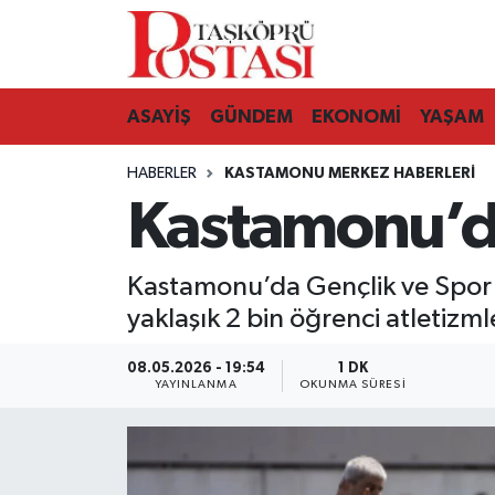
Kastamonu Vefat Edenler
ASAYİŞ
GÜNDEM
EKONOMİ
YAŞAM
Abana Haberleri
HABERLER
KASTAMONU MERKEZ HABERLERI
Ağlı Haberleri
Kastamonu’da
Araç Haberleri
Kastamonu’da Gençlik ve Spor
Azdavay Haberleri
yaklaşık 2 bin öğrenci atletizml
Bozkurt Haberleri
08.05.2026 - 19:54
1 DK
YAYINLANMA
OKUNMA SÜRESI
Çatalzeytin Haberleri
Cide Haberleri