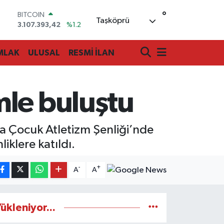
3.107.393,42
%1.2
°
DOLAR
Taşköprü
47,7106
%0.17
EURO
55,1652
%0.27
MLAK
ULUSAL
RESMİ İLAN
STERLİN
64,4046
%0.35
GRAM ALTIN
6618.49
%2.12
mle buluştu
BİST100
13.773
%-19
 Çocuk Atletizm Şenliği’nde
iklere katıldı.
-
+
A
A
ükleniyor...