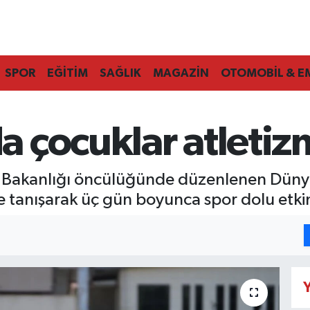
SPOR
EĞİTİM
SAĞLIK
MAGAZİN
OTOMOBİL & E
 çocuklar atletiz
 Bakanlığı öncülüğünde düzenlenen Dünya
e tanışarak üç gün boyunca spor dolu etkinl
Y