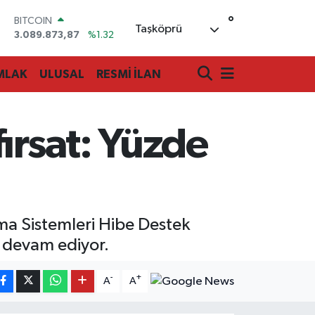
°
DOLAR
Taşköprü
47,5894
%0.08
EURO
55,0398
%-0.02
MLAK
ULUSAL
RESMİ İLAN
STERLİN
64,1581
%0.16
GRAM ALTIN
6508.83
%4.44
ırsat: Yüzde
BİST100
13.703
%11
BITCOIN
3.089.873,87
%1.32
ma Sistemleri Hibe Destek
 devam ediyor.
-
+
A
A