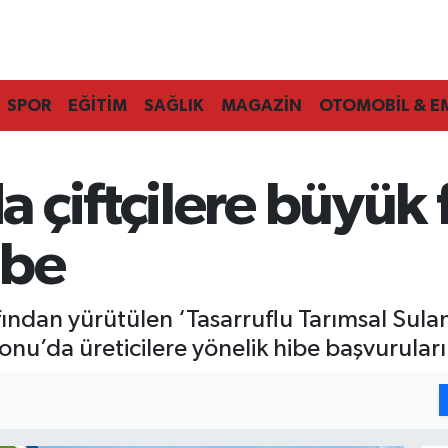
SPOR
EĞİTİM
SAĞLIK
MAGAZİN
OTOMOBİL & E
çiftçilere büyük f
ibe
ından yürütülen ‘Tasarruflu Tarımsal Sula
u’da üreticilere yönelik hibe başvuruları