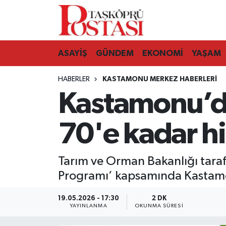
Kastamonu Vefat Edenler
ASAYİŞ
GÜNDEM
EKONOMİ
YAŞAM
Abana Haberleri
HABERLER
KASTAMONU MERKEZ HABERLERI
Ağlı Haberleri
Kastamonu’da 
Araç Haberleri
70'e kadar h
Azdavay Haberleri
Tarım ve Orman Bakanlığı taraf
Bozkurt Haberleri
Programı’ kapsamında Kastamon
Çatalzeytin Haberleri
19.05.2026 - 17:30
2 DK
YAYINLANMA
OKUNMA SÜRESI
Cide Haberleri