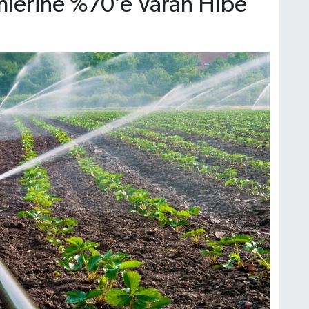
lerine %70’e Varan Hibe