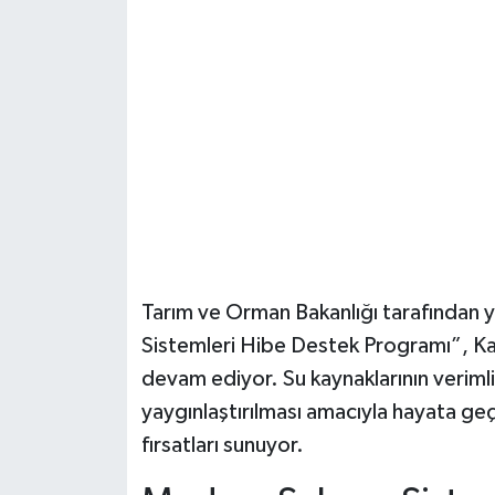
Şenpazar Haberleri
Seydiler Haberleri
Taşköprü Haberleri
Tosya Haberleri
Karadeniz Haberleri
Tarım ve Orman Bakanlığı tarafından y
Ulusal Haberler
Sistemleri Hibe Destek Programı”, K
devam ediyor. Su kaynaklarının verimli
Teknoloji Haberleri
yaygınlaştırılması amacıyla hayata geç
fırsatları sunuyor.
Siyaset Haberleri