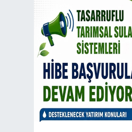
Daday Haberleri
Devrekani Haberleri
Doğanyurt Haberleri
Hanönü Haberleri
İhsangazi Haberleri
İnebolu Haberleri
Küre Haberleri
Merkez Haberleri
Pınarbaşı Haberleri