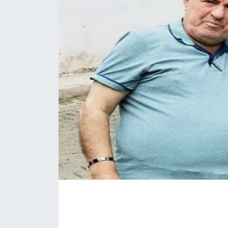
Daday Haberleri
Devrekani Haberleri
Doğanyurt Haberleri
Hanönü Haberleri
İhsangazi Haberleri
İnebolu Haberleri
Küre Haberleri
Merkez Haberleri
Pınarbaşı Haberleri