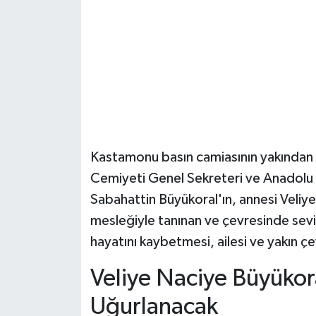
Şenpazar Haberleri
Seydiler Haberleri
Taşköprü Haberleri
Tosya Haberleri
Kastamonu basın camiasının yakından 
Karadeniz Haberleri
Cemiyeti Genel Sekreteri ve Anadolu 
Sabahattin Büyükoral'ın, annesi Veliye
Ulusal Haberler
mesleğiyle tanınan ve çevresinde sevil
hayatını kaybetmesi, ailesi ve yakın 
Teknoloji Haberleri
Veliye Naciye Büyükor
Siyaset Haberleri
Uğurlanacak