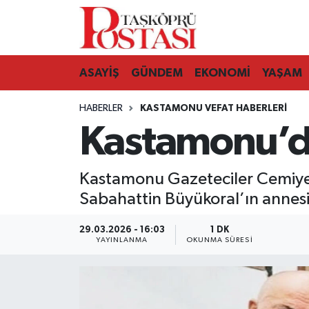
Kastamonu Vefat Edenler
ASAYİŞ
GÜNDEM
EKONOMİ
YAŞAM
Abana Haberleri
HABERLER
KASTAMONU VEFAT HABERLERI
Ağlı Haberleri
Kastamonu’da
Araç Haberleri
Kastamonu Gazeteciler Cemiyet
Azdavay Haberleri
Sabahattin Büyükoral’ın annesi 
Bozkurt Haberleri
29.03.2026 - 16:03
1 DK
YAYINLANMA
OKUNMA SÜRESI
Çatalzeytin Haberleri
Cide Haberleri