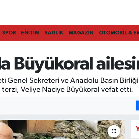
SPOR
EĞİTİM
SAĞLIK
MAGAZİN
OTOMOBİL & E
 Büyükoral ailesi
i Genel Sekreteri ve Anadolu Basın Birli
terzi, Veliye Naciye Büyükoral vefat etti.
Y