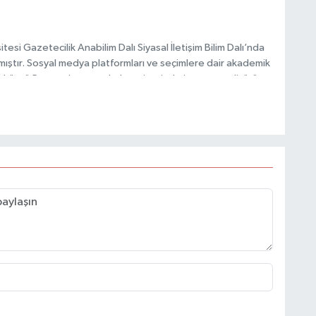
esi Gazetecilik Anabilim Dalı Siyasal İletişim Bilim Dalı’nda
mıştır. Sosyal medya platformları ve seçimlere dair akademik
Taşköprü Postası internet haber sitesinde internet editörü