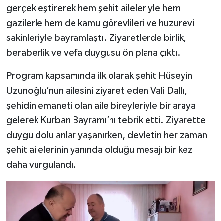
gerçekleştirerek hem şehit aileleriyle hem
gazilerle hem de kamu görevlileri ve huzurevi
Şenpazar Haberleri
sakinleriyle bayramlaştı. Ziyaretlerde birlik,
Seydiler Haberleri
beraberlik ve vefa duygusu ön plana çıktı.
Taşköprü Haberleri
Program kapsamında ilk olarak şehit Hüseyin
Uzunoğlu’nun ailesini ziyaret eden Vali Dallı,
Tosya Haberleri
şehidin emaneti olan aile bireyleriyle bir araya
gelerek Kurban Bayramı’nı tebrik etti. Ziyarette
Karadeniz Haberleri
duygu dolu anlar yaşanırken, devletin her zaman
Ulusal Haberler
şehit ailelerinin yanında olduğu mesajı bir kez
daha vurgulandı.
Teknoloji Haberleri
Siyaset Haberleri