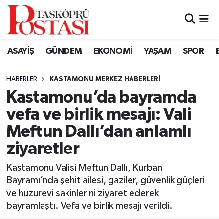
Kastamonu Vefat Edenler
ASAYİŞ
GÜNDEM
EKONOMİ
YAŞAM
SPOR
Abana Haberleri
HABERLER
KASTAMONU MERKEZ HABERLERI
Ağlı Haberleri
Kastamonu’da bayramda
vefa ve birlik mesajı: Vali
Araç Haberleri
Meftun Dallı’dan anlamlı
Azdavay Haberleri
ziyaretler
Bozkurt Haberleri
Kastamonu Valisi Meftun Dallı, Kurban
Bayramı’nda şehit ailesi, gaziler, güvenlik güçleri
Çatalzeytin Haberleri
ve huzurevi sakinlerini ziyaret ederek
bayramlaştı. Vefa ve birlik mesajı verildi.
Cide Haberleri