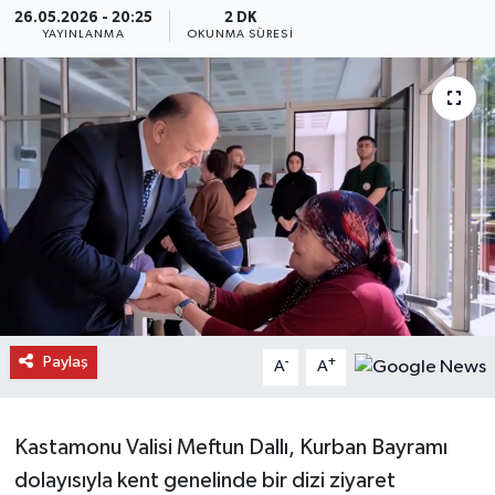
26.05.2026 - 20:25
2 DK
YAYINLANMA
OKUNMA SÜRESI
Daday Haberleri
Devrekani Haberleri
Doğanyurt Haberleri
Hanönü Haberleri
İhsangazi Haberleri
İnebolu Haberleri
Paylaş
-
+
A
A
Küre Haberleri
Merkez Haberleri
Kastamonu Valisi Meftun Dallı, Kurban Bayramı
dolayısıyla kent genelinde bir dizi ziyaret
Pınarbaşı Haberleri