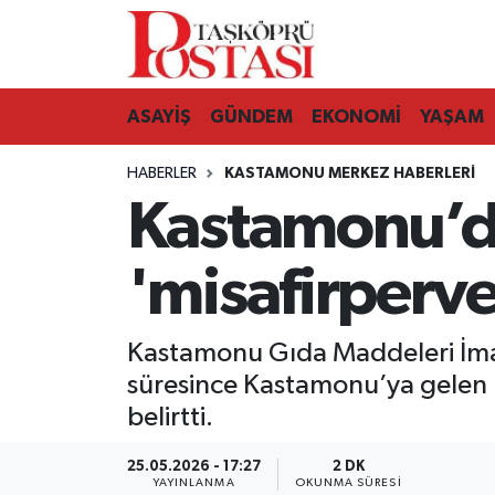
Kastamonu Vefat Edenler
ASAYİŞ
GÜNDEM
EKONOMİ
YAŞAM
Abana Haberleri
HABERLER
KASTAMONU MERKEZ HABERLERI
Ağlı Haberleri
Kastamonu’da
Araç Haberleri
'misafirperve
Azdavay Haberleri
Kastamonu Gıda Maddeleri İmal 
Bozkurt Haberleri
süresince Kastamonu’ya gelen m
belirtti.
Çatalzeytin Haberleri
25.05.2026 - 17:27
2 DK
Cide Haberleri
YAYINLANMA
OKUNMA SÜRESI