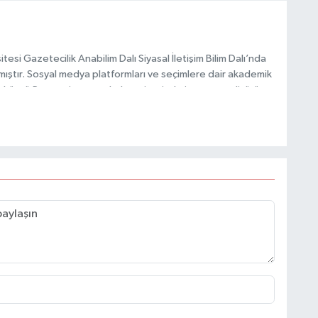
esi Gazetecilik Anabilim Dalı Siyasal İletişim Bilim Dalı’nda
mıştır. Sosyal medya platformları ve seçimlere dair akademik
Taşköprü Postası internet haber sitesinde internet editörü