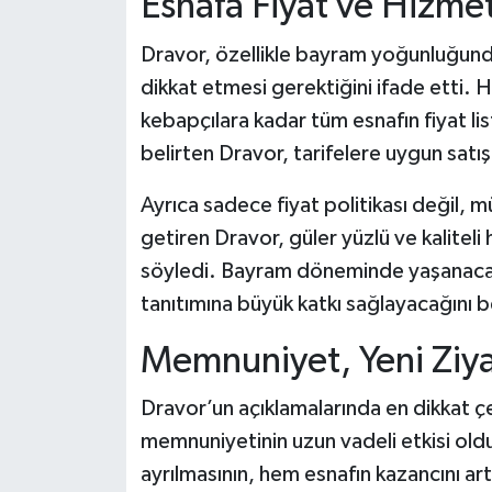
Esnafa Fiyat ve Hizmet
Dünya Haberleri
Dravor, özellikle bayram yoğunluğunda 
Yerel Haberler
dikkat etmesi gerektiğini ifade etti. 
kebapçılara kadar tüm esnafın fiyat lis
Haber Arşivi
belirten Dravor, tarifelere uygun satı
Ayrıca sadece fiyat politikası değil, mü
getiren Dravor, güler yüzlü ve kaliteli
söyledi. Bayram döneminde yaşanaca
tanıtımına büyük katkı sağlayacağını be
Memnuniyet, Yeni Ziyar
Dravor’un açıklamalarında en dikkat çe
memnuniyetinin uzun vadeli etkisi old
ayrılmasının, hem esnafın kazancını a