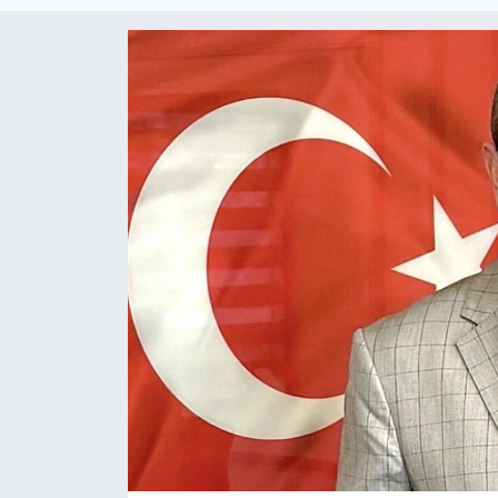
Daday Haberleri
Devrekani Haberleri
Doğanyurt Haberleri
Hanönü Haberleri
İhsangazi Haberleri
İnebolu Haberleri
Küre Haberleri
Merkez Haberleri
Pınarbaşı Haberleri