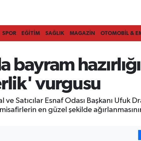
SPOR
EĞİTİM
SAĞLIK
MAGAZİN
OTOMOBİL & E
 bayram hazırlığı
rlik' vurgusu
ve Satıcılar Esnaf Odası Başkanı Ufuk Dr
isafirlerin en güzel şekilde ağırlanmasın