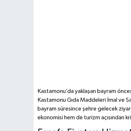
Şenpazar Haberleri
Seydiler Haberleri
Taşköprü Haberleri
Tosya Haberleri
Karadeniz Haberleri
Ulusal Haberler
Kastamonu’da yaklaşan bayram öncesin
Kastamonu Gıda Maddeleri İmal ve Sat
Teknoloji Haberleri
bayram süresince şehre gelecek ziyaret
ekonomisi hem de turizm açısından krit
Siyaset Haberleri