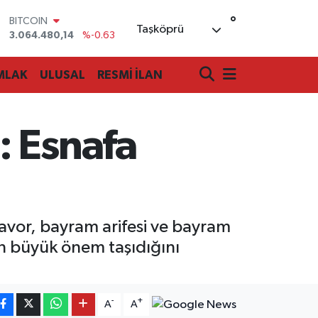
°
BITCOIN
Taşköprü
3.064.480,14
%-0.63
DOLAR
47,7143
%0.16
MLAK
ULUSAL
RESMİ İLAN
EURO
55,0317
%-0.02
STERLİN
64,2463
%0.07
: Esnafa
GRAM ALTIN
6510.40
%0.45
BİST100
13.799
%70
avor, bayram arifesi ve bayram
ın büyük önem taşıdığını
-
+
A
A