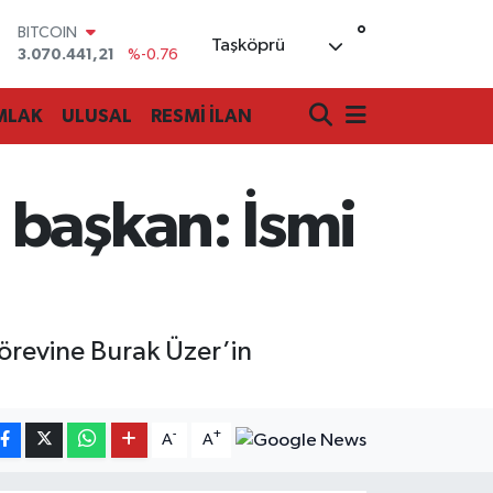
°
BITCOIN
Taşköprü
3.070.441,21
%-0.76
DOLAR
47,7069
%0.17
MLAK
ULUSAL
RESMİ İLAN
EURO
55,0265
%0.01
STERLİN
64,1897
%0.02
 başkan: İsmi
GRAM ALTIN
6618.49
%2.12
BİST100
13.887
%64
görevine Burak Üzer’in
-
+
A
A