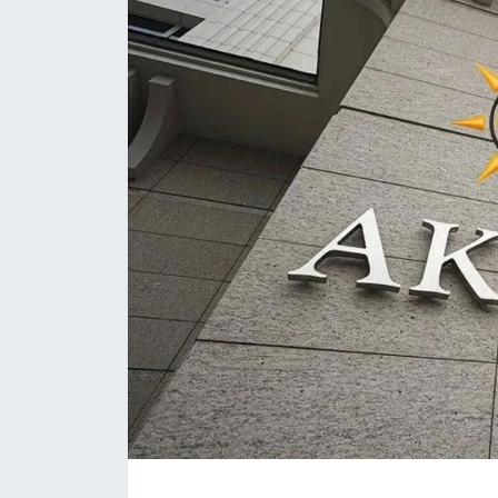
Daday Haberleri
Devrekani Haberleri
Doğanyurt Haberleri
Hanönü Haberleri
İhsangazi Haberleri
İnebolu Haberleri
Küre Haberleri
Merkez Haberleri
Pınarbaşı Haberleri