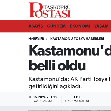
Kastamonu Vefat Edenler
ASAYİŞ
GÜNDEM
EKONOMİ
YAŞAM
Abana Haberleri
HABERLER
KASTAMONU TOSYA HABERLERI
Ağlı Haberleri
Kastamonu'da
Araç Haberleri
belli oldu
Azdavay Haberleri
Kastamonu’da; AK Parti Tosya İl
Bozkurt Haberleri
getirildiğini açıkladı.
Çatalzeytin Haberleri
11.06.2026 - 11:29
1 DK
YAYINLANMA
OKUNMA SÜRESI
Cide Haberleri