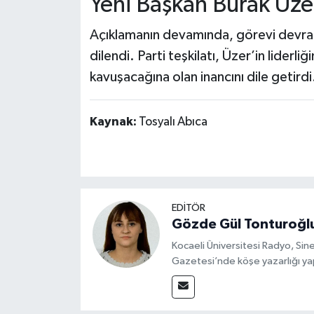
Yeni Başkan Burak Üzer
Açıklamanın devamında, görevi devral
dilendi. Parti teşkilatı, Üzer’in liderli
kavuşacağına olan inancını dile getirdi
Kaynak:
Tosyalı Abıca
EDİTÖR
Gözde Gül Tonturoğl
Kocaeli Üniversitesi Radyo, S
Gazetesi’nde köşe yazarlığı yap