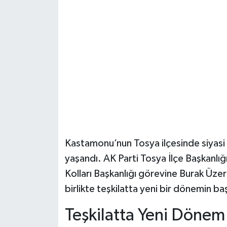
Şenpazar Haberleri
Seydiler Haberleri
Taşköprü Haberleri
Tosya Haberleri
Karadeniz Haberleri
Kastamonu’nun Tosya ilçesinde siyasi t
Ulusal Haberler
yaşandı. AK Parti Tosya İlçe Başkanlığ
Kolları Başkanlığı görevine Burak Üzer’
Teknoloji Haberleri
birlikte teşkilatta yeni bir dönemin baş
Siyaset Haberleri
Teşkilatta Yeni Dönem 