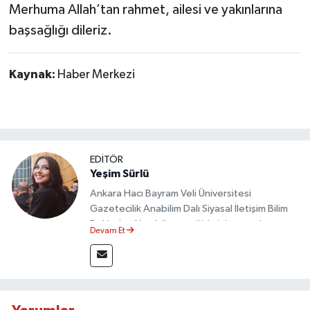
Merhuma Allah’tan rahmet, ailesi ve yakınlarına
başsağlığı dileriz.
Kaynak:
Haber Merkezi
EDİTÖR
Yeşim Sürlü
Ankara Hacı Bayram Veli Üniversitesi
Gazetecilik Anabilim Dalı Siyasal İletişim Bilim
Dalı’nda yüksek lisans eğitimini tamamlamıştır.
Devam Et
Sosyal medya platformları ve seçimlere dair
akademik çalışmalar gerçekleştirmiştir.
Taşköprü Postası internet haber sitesinde
internet editörü olarak görev yapmaktadır.