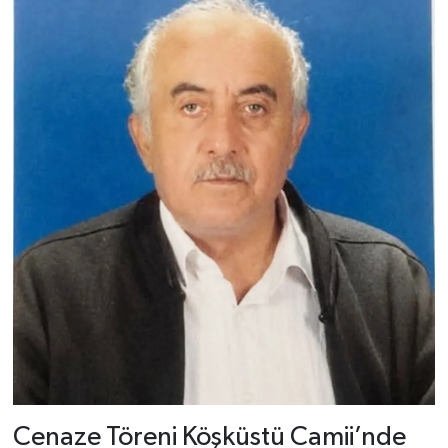
Dünya Haberleri
Yerel Haberler
Haber Arşivi
Cenaze Töreni Köşküstü Camii’nde