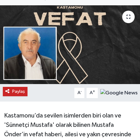
Daday Haberleri
Devrekani Haberleri
Doğanyurt Haberleri
Hanönü Haberleri
İhsangazi Haberleri
İnebolu Haberleri
Paylaş
-
+
A
A
Küre Haberleri
Kastamonu’da sevilen isimlerden biri olan ve
Merkez Haberleri
'Sünnetçi Mustafa' olarak bilinen Mustafa
Önder’in vefat haberi, ailesi ve yakın çevresinde
Pınarbaşı Haberleri