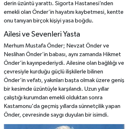
derin üzüntü yarattı. Sigorta Hastanesi’nden
emekli olan Önder’in hayatını kaybetmesi, kentte
Şenpazar Haberleri
onu tanıyan birçok kişiyi yasa boğdu.
Seydiler Haberleri
Ailesi ve Sevenleri Yasta
Taşköprü Haberleri
Merhum Mustafa Önder; Nevzat Önder ve
Neslihan Önder’in babası, aynı zamanda Hikmet
Tosya Haberleri
Önder’in kayınpederiydi. Ailesine olan bağlılığı ve
çevresiyle kurduğu güçlü ilişkilerle bilinen
Karadeniz Haberleri
Önder’in vefatı, yakınları başta olmak üzere geniş
Ulusal Haberler
bir kesimde üzüntüyle karşılandı. Uzun yıllar
çalıştığı kurumdan emekli olduktan sonra
Teknoloji Haberleri
Kastamonu'da geçmiş yıllarda sünnetçilik yapan
Önder, çevresinde saygı duyulan bir isimdi.
Siyaset Haberleri