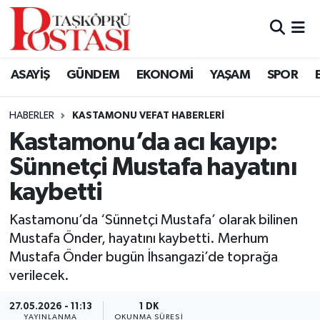
Kastamonu Vefat Edenler
ASAYİŞ
GÜNDEM
EKONOMİ
YAŞAM
SPOR
Abana Haberleri
HABERLER
KASTAMONU VEFAT HABERLERI
Ağlı Haberleri
Kastamonu’da acı kayıp:
Sünnetçi Mustafa hayatını
Araç Haberleri
kaybetti
Azdavay Haberleri
Kastamonu’da ‘Sünnetçi Mustafa’ olarak bilinen
Bozkurt Haberleri
Mustafa Önder, hayatını kaybetti. Merhum
Mustafa Önder bugün İhsangazi’de toprağa
Çatalzeytin Haberleri
verilecek.
27.05.2026 - 11:13
1 DK
Cide Haberleri
YAYINLANMA
OKUNMA SÜRESI