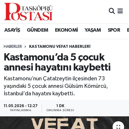
Kastamonu Vefat Edenler
ASAYİŞ
GÜNDEM
EKONOMİ
YAŞAM
SPOR
Abana Haberleri
HABERLER
KASTAMONU VEFAT HABERLERI
Ağlı Haberleri
Kastamonu’da 5 çocuk
annesi hayatını kaybetti
Araç Haberleri
Kastamonu’nun Çatalzeytin ilçesinden 73
Azdavay Haberleri
yaşındaki 5 çocuk annesi Gülsüm Kömürcü,
İstanbul’da hayatını kaybetti.
Bozkurt Haberleri
11.05.2026 - 12:27
1 DK
Çatalzeytin Haberleri
YAYINLANMA
OKUNMA SÜRESI
Cide Haberleri