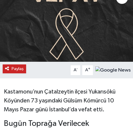
Daday Haberleri
Devrekani Haberleri
Doğanyurt Haberleri
Hanönü Haberleri
Paylaş
-
+
A
A
İhsangazi Haberleri
İnebolu Haberleri
Kastamonu’nun Çatalzeytin ilçesi Yukarısökü
Köyünden 73 yaşındaki Gülsüm Kömürcü 10
Küre Haberleri
Mayıs Pazar günü İstanbul’da vefat etti.
Merkez Haberleri
Bugün Toprağa Verilecek
Pınarbaşı Haberleri