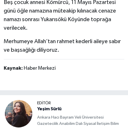
Beş çocuk annesi Kömürcü, 11 Mayıs Pazartesi
günü öğle namazına müteakip kılınacak cenaze
Şenpazar Haberleri
namazı sonrası Yukarısökü Köyünde toprağa
verilecek.
Seydiler Haberleri
Merhumeye Allah’tan rahmet kederli aileye sabır
Taşköprü Haberleri
ve başsağlığı diliyoruz.
Tosya Haberleri
Kaynak:
Haber Merkezi
Karadeniz Haberleri
Ulusal Haberler
Teknoloji Haberleri
EDİTÖR
Yeşim Sürlü
Siyaset Haberleri
Ankara Hacı Bayram Veli Üniversitesi
Gazetecilik Anabilim Dalı Siyasal İletişim Bilim