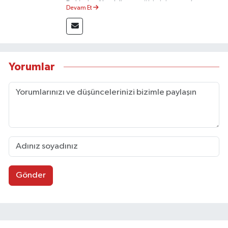
Dünya Haberleri
Dalı’nda yüksek lisans eğitimini tamamlamıştır.
Devam Et
Sosyal medya platformları ve seçimlere dair
akademik çalışmalar gerçekleştirmiştir.
Yerel Haberler
Taşköprü Postası internet haber sitesinde
internet editörü olarak görev yapmaktadır.
Haber Arşivi
Yorumlar
Gönder