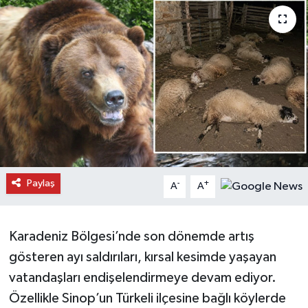
Daday Haberleri
Devrekani Haberleri
Doğanyurt Haberleri
Hanönü Haberleri
İhsangazi Haberleri
Paylaş
-
+
A
A
İnebolu Haberleri
Küre Haberleri
Karadeniz Bölgesi’nde son dönemde artış
gösteren ayı saldırıları, kırsal kesimde yaşayan
Merkez Haberleri
vatandaşları endişelendirmeye devam ediyor.
Özellikle Sinop’un Türkeli ilçesine bağlı köylerde
Pınarbaşı Haberleri