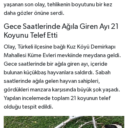
yaşanan son olay, tehlikenin boyutunu bir kez
daha gözler önüne serdi.
Şenpazar Haberleri
Gece Saatlerinde Ağıla Giren Ayı 21
Seydiler Haberleri
Koyunu Telef Etti
Taşköprü Haberleri
Olay, Türkeli ilçesine bağlı Kuz Köyü Demirkapı
Mahallesi Küme Evleri mevkiinde meydana geldi.
Tosya Haberleri
Gece saatlerinde bir ağıla giren ayı, içeride
Karadeniz Haberleri
bulunan küçükbaş hayvanlara saldırdı. Sabah
saatlerinde ağıla gelen hayvan sahipleri,
Ulusal Haberler
gördükleri manzara karşısında büyük şok yaşadı.
Yapılan incelemede toplam 21 koyunun telef
Teknoloji Haberleri
olduğu tespit edildi.
Siyaset Haberleri