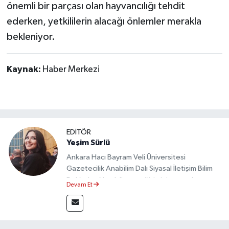
önemli bir parçası olan hayvancılığı tehdit
ederken, yetkililerin alacağı önlemler merakla
bekleniyor.
Kaynak:
Haber Merkezi
EDİTÖR
Yeşim Sürlü
Ankara Hacı Bayram Veli Üniversitesi
Gazetecilik Anabilim Dalı Siyasal İletişim Bilim
Dalı’nda yüksek lisans eğitimini tamamlamıştır.
Devam Et
Sosyal medya platformları ve seçimlere dair
akademik çalışmalar gerçekleştirmiştir.
Taşköprü Postası internet haber sitesinde
internet editörü olarak görev yapmaktadır.