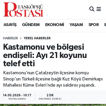
Kastamonu Vefat Edenler
ASAYİŞ
GÜNDEM
EKONOMİ
YAŞAM
SPOR
Abana Haberleri
HABERLER
YEREL HABERLER
Ağlı Haberleri
Kastamonu ve bölgesi
endişeli: Ayı 21 koyunu
Araç Haberleri
telef etti
Azdavay Haberleri
Kastamonu’nun Çatalzeytin ilçesine komşu
Bozkurt Haberleri
Sinop’un Türkeli ilçesine bağlı Kuz Köyü Demirkapı
Mahallesi Küme Evleri’nde ayı saldırısı yaşandı.
Çatalzeytin Haberleri
14.05.2026 - 10:17
2 DK
YAYINLANMA
OKUNMA SÜRESI
Cide Haberleri