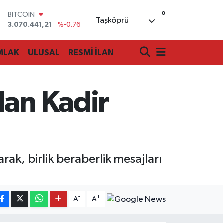
°
DOLAR
Taşköprü
47,7069
%0.17
EURO
55,0265
%0.01
MLAK
ULUSAL
RESMİ İLAN
STERLİN
64,1897
%0.02
GRAM ALTIN
6574.81
%1.44
dan Kadir
BİST100
13.887
%64
BITCOIN
3.070.441,21
%-0.76
rak, birlik beraberlik mesajları
-
+
A
A