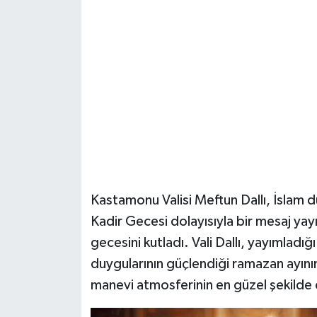
Şenpazar Haberleri
Seydiler Haberleri
Taşköprü Haberleri
Tosya Haberleri
Karadeniz Haberleri
Kastamonu Valisi Meftun Dallı, İslam
Ulusal Haberler
Kadir Gecesi dolayısıyla bir mesaj ya
gecesini kutladı. Vali Dallı, yayımladığ
Teknoloji Haberleri
duygularının güçlendiği ramazan ayının
manevi atmosferinin en güzel şekilde 
Siyaset Haberleri