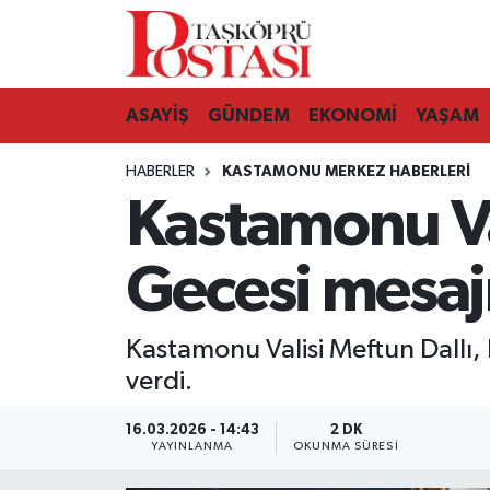
Kastamonu Vefat Edenler
ASAYİŞ
GÜNDEM
EKONOMİ
YAŞAM
Abana Haberleri
HABERLER
KASTAMONU MERKEZ HABERLERI
Ağlı Haberleri
Kastamonu Val
Araç Haberleri
Gecesi mesaj
Azdavay Haberleri
Kastamonu Valisi Meftun Dallı, K
Bozkurt Haberleri
verdi.
Çatalzeytin Haberleri
16.03.2026 - 14:43
2 DK
YAYINLANMA
OKUNMA SÜRESI
Cide Haberleri