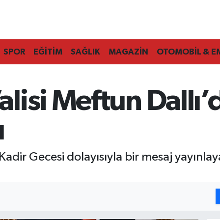
SPOR
EĞİTİM
SAĞLIK
MAGAZİN
OTOMOBİL & E
isi Meftun Dallı’
ı
adir Gecesi dolayısıyla bir mesaj yayınlaya