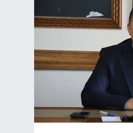
Daday Haberleri
Devrekani Haberleri
Doğanyurt Haberleri
Hanönü Haberleri
İhsangazi Haberleri
İnebolu Haberleri
Küre Haberleri
Merkez Haberleri
Pınarbaşı Haberleri