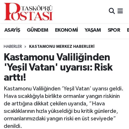
Kastamonu Vefat Edenler
ASAYİŞ
GÜNDEM
EKONOMİ
YAŞAM
SPOR
Abana Haberleri
HABERLER
KASTAMONU MERKEZ HABERLERI
Ağlı Haberleri
Kastamonu Valiliğinden
'Yeşil Vatan' uyarısı: Risk
Araç Haberleri
arttı!
Azdavay Haberleri
Kastamonu Valiliğinden ‘Yeşil Vatan’ uyarısı geldi.
Bozkurt Haberleri
Hava sıcaklığıyla birlikte ormanlar yangın riskinin
de arttığına dikkat çekilen uyarıda, “Hava
Çatalzeytin Haberleri
sıcaklıklarının hızla yükseldiği bu kritik günlerde,
ormanlarımızdaki yangın riski en üst seviyede”
Cide Haberleri
denildi.