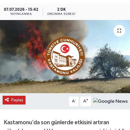
Daday Haberleri
07.07.2026 - 15:42
2 DK
YAYINLANMA
OKUNMA SÜRESI
Devrekani Haberleri
Doğanyurt Haberleri
Hanönü Haberleri
İhsangazi Haberleri
İnebolu Haberleri
Küre Haberleri
Paylaş
-
+
A
A
Merkez Haberleri
Kastamonu’da son günlerde etkisini artıran
Pınarbaşı Haberleri