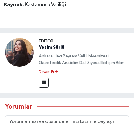
Kaynak:
Kastamonu Valiliği
EDİTÖR
Yeşim Sürlü
Ankara Hacı Bayram Veli Üniversitesi
Gazetecilik Anabilim Dalı Siyasal İletişim Bilim
Dalı’nda yüksek lisans eğitimini tamamlamıştır.
Devam Et
Sosyal medya platformları ve seçimlere dair
akademik çalışmalar gerçekleştirmiştir.
Taşköprü Postası internet haber sitesinde
internet editörü olarak görev yapmaktadır.
Yorumlar