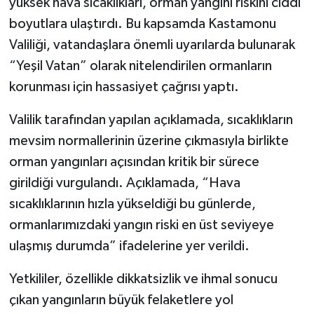
yüksek hava sıcaklıkları, orman yangını riskini ciddi
boyutlara ulaştırdı. Bu kapsamda Kastamonu
Şenpazar Haberleri
Valiliği, vatandaşlara önemli uyarılarda bulunarak
“Yeşil Vatan” olarak nitelendirilen ormanların
Seydiler Haberleri
korunması için hassasiyet çağrısı yaptı.
Taşköprü Haberleri
Valilik tarafından yapılan açıklamada, sıcaklıkların
Tosya Haberleri
mevsim normallerinin üzerine çıkmasıyla birlikte
orman yangınları açısından kritik bir sürece
Karadeniz Haberleri
girildiği vurgulandı. Açıklamada, “Hava
sıcaklıklarının hızla yükseldiği bu günlerde,
Ulusal Haberler
ormanlarımızdaki yangın riski en üst seviyeye
ulaşmış durumda” ifadelerine yer verildi.
Teknoloji Haberleri
Yetkililer, özellikle dikkatsizlik ve ihmal sonucu
Siyaset Haberleri
çıkan yangınların büyük felaketlere yol