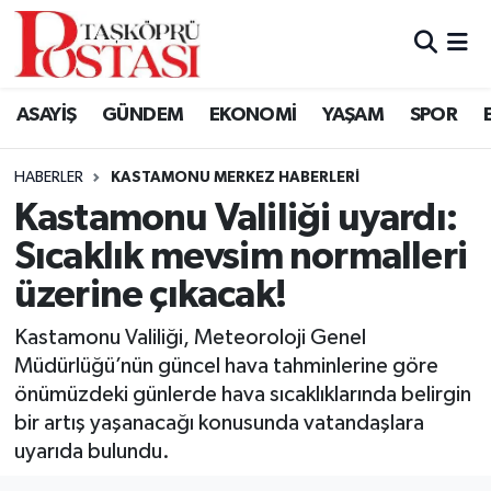
Kastamonu Vefat Edenler
ASAYİŞ
GÜNDEM
EKONOMİ
YAŞAM
SPOR
Abana Haberleri
HABERLER
KASTAMONU MERKEZ HABERLERI
Ağlı Haberleri
Kastamonu Valiliği uyardı:
Sıcaklık mevsim normalleri
Araç Haberleri
üzerine çıkacak!
Azdavay Haberleri
Kastamonu Valiliği, Meteoroloji Genel
Bozkurt Haberleri
Müdürlüğü’nün güncel hava tahminlerine göre
önümüzdeki günlerde hava sıcaklıklarında belirgin
Çatalzeytin Haberleri
bir artış yaşanacağı konusunda vatandaşlara
uyarıda bulundu.
Cide Haberleri