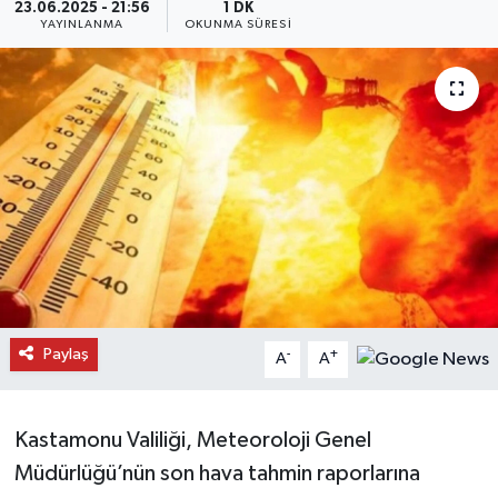
23.06.2025 - 21:56
1 DK
YAYINLANMA
OKUNMA SÜRESI
Daday Haberleri
Devrekani Haberleri
Doğanyurt Haberleri
Hanönü Haberleri
İhsangazi Haberleri
İnebolu Haberleri
Paylaş
-
+
A
A
Küre Haberleri
Merkez Haberleri
Kastamonu Valiliği, Meteoroloji Genel
Müdürlüğü’nün son hava tahmin raporlarına
Pınarbaşı Haberleri