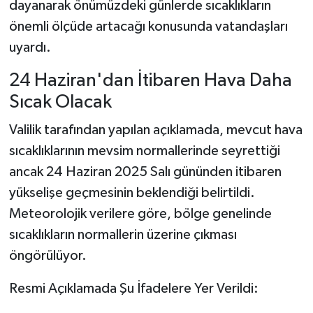
dayanarak önümüzdeki günlerde sıcaklıkların
önemli ölçüde artacağı konusunda vatandaşları
Şenpazar Haberleri
uyardı.
Seydiler Haberleri
24 Haziran'dan İtibaren Hava Daha
Sıcak Olacak
Taşköprü Haberleri
Valilik tarafından yapılan açıklamada, mevcut hava
Tosya Haberleri
sıcaklıklarının mevsim normallerinde seyrettiği
ancak 24 Haziran 2025 Salı gününden itibaren
Karadeniz Haberleri
yükselişe geçmesinin beklendiği belirtildi.
Ulusal Haberler
Meteorolojik verilere göre, bölge genelinde
sıcaklıkların normallerin üzerine çıkması
Teknoloji Haberleri
öngörülüyor.
Siyaset Haberleri
Resmi Açıklamada Şu İfadelere Yer Verildi: