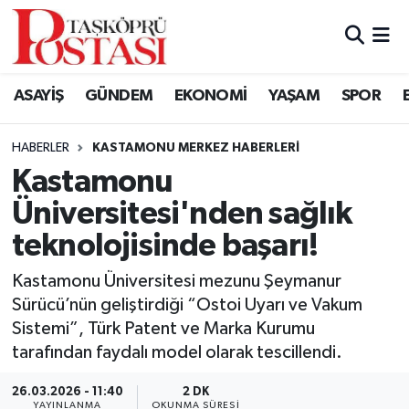
Kastamonu Vefat Edenler
ASAYİŞ
GÜNDEM
EKONOMİ
YAŞAM
SPOR
Abana Haberleri
HABERLER
KASTAMONU MERKEZ HABERLERI
Ağlı Haberleri
Kastamonu
Üniversitesi'nden sağlık
Araç Haberleri
teknolojisinde başarı!
Azdavay Haberleri
Kastamonu Üniversitesi mezunu Şeymanur
Bozkurt Haberleri
Sürücü’nün geliştirdiği “Ostoi Uyarı ve Vakum
Sistemi”, Türk Patent ve Marka Kurumu
Çatalzeytin Haberleri
tarafından faydalı model olarak tescillendi.
26.03.2026 - 11:40
2 DK
Cide Haberleri
YAYINLANMA
OKUNMA SÜRESI