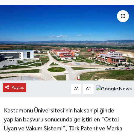
Daday Haberleri
Devrekani Haberleri
Doğanyurt Haberleri
Hanönü Haberleri
İhsangazi Haberleri
İnebolu Haberleri
Paylaş
-
+
A
A
Küre Haberleri
Kastamonu Üniversitesi’nin hak sahipliğinde
Merkez Haberleri
yapılan başvuru sonucunda geliştirilen “Ostoi
Uyarı ve Vakum Sistemi”, Türk Patent ve Marka
Pınarbaşı Haberleri