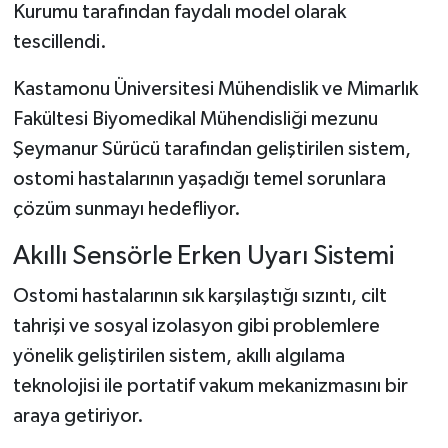
Kurumu tarafından faydalı model olarak
tescillendi.
Şenpazar Haberleri
Kastamonu Üniversitesi Mühendislik ve Mimarlık
Seydiler Haberleri
Fakültesi Biyomedikal Mühendisliği mezunu
Şeymanur Sürücü tarafından geliştirilen sistem,
Taşköprü Haberleri
ostomi hastalarının yaşadığı temel sorunlara
Tosya Haberleri
çözüm sunmayı hedefliyor.
Karadeniz Haberleri
Akıllı Sensörle Erken Uyarı Sistemi
Ostomi hastalarının sık karşılaştığı sızıntı, cilt
Ulusal Haberler
tahrişi ve sosyal izolasyon gibi problemlere
Teknoloji Haberleri
yönelik geliştirilen sistem, akıllı algılama
teknolojisi ile portatif vakum mekanizmasını bir
Siyaset Haberleri
araya getiriyor.