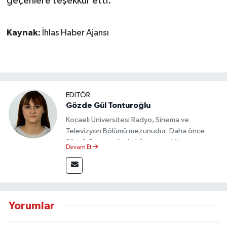
geçenlere teşekkür etti.
Kaynak:
İhlas Haber Ajansı
EDİTÖR
Gözde Gül Tonturoğlu
Kocaeli Üniversitesi Radyo, Sinema ve
Televizyon Bölümü mezunudur. Daha önce
Sözcü Gazetesi’nde köşe yazarlığı yapmış ve
Devam Et
sayfa tasarımı alanında görev almıştır.
Yorumlar