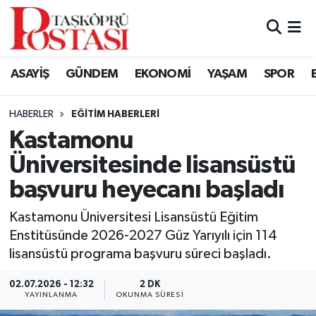
Kastamonu Vefat Edenler
ASAYİŞ
GÜNDEM
EKONOMİ
YAŞAM
SPOR
Abana Haberleri
HABERLER
EĞITIM HABERLERI
Ağlı Haberleri
Kastamonu
Üniversitesinde lisansüstü
Araç Haberleri
başvuru heyecanı başladı
Azdavay Haberleri
Kastamonu Üniversitesi Lisansüstü Eğitim
Bozkurt Haberleri
Enstitüsünde 2026-2027 Güz Yarıyılı için 114
lisansüstü programa başvuru süreci başladı.
Çatalzeytin Haberleri
02.07.2026 - 12:32
2 DK
YAYINLANMA
OKUNMA SÜRESI
Cide Haberleri