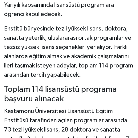
Yarıyılı kapsamında lisansüstü programlara
öğrenci kabul edecek.
Şenpazar Haberleri
Enstitü bünyesinde tezli yüksek lisans, doktora,
Seydiler Haberleri
sanatta yeterlik, uluslararası ortak programlar ve
Taşköprü Haberleri
tezsiz yüksek lisans seçenekleri yer alıyor. Farklı
alanlarda eğitim almak ve akademik çalışmalarını
Tosya Haberleri
ileri taşımak isteyen adaylar, toplam 114 program
arasından tercih yapabilecek.
Karadeniz Haberleri
Toplam 114 lisansüstü programa
Ulusal Haberler
başvuru alınacak
Teknoloji Haberleri
Kastamonu Üniversitesi Lisansüstü Eğitim
Enstitüsü tarafından açılan programlar arasında
Siyaset Haberleri
73 tezli yüksek lisans, 28 doktora ve sanatta