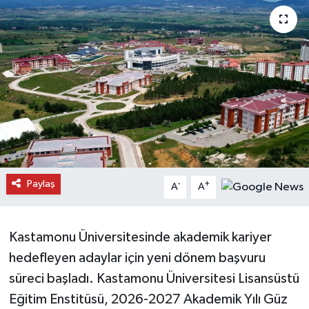
Daday Haberleri
Devrekani Haberleri
Doğanyurt Haberleri
Hanönü Haberleri
İhsangazi Haberleri
Paylaş
-
+
A
A
İnebolu Haberleri
Küre Haberleri
Kastamonu Üniversitesinde akademik kariyer
hedefleyen adaylar için yeni dönem başvuru
Merkez Haberleri
süreci başladı. Kastamonu Üniversitesi Lisansüstü
Eğitim Enstitüsü, 2026-2027 Akademik Yılı Güz
Pınarbaşı Haberleri