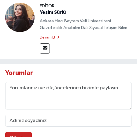
EDİTÖR
Yeşim Sürlü
Ankara Hacı Bayram Veli Üniversitesi
Gazetecilik Anabilim Dalı Siyasal İletişim Bilim
Dalı’nda yüksek lisans eğitimini tamamlamıştır.
Devam Et
Sosyal medya platformları ve seçimlere dair
akademik çalışmalar gerçekleştirmiştir.
Taşköprü Postası internet haber sitesinde
internet editörü olarak görev yapmaktadır.
Yorumlar