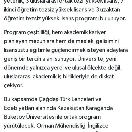
yeterlik, 3 uluslararası ortak tezli yüksek lisans, 7
Dünya Haberleri
ikinci öğretim tezsiz yüksek lisans ve 3 uzaktan
Yerel Haberler
öğretim tezsiz yüksek lisans programı bulunuyor.
Program çeşitliliği, hem akademik kariyer
Haber Arşivi
planlayan mezunlara hem de mesleki gelişimini
lisansüstü eğitimle güçlendirmek isteyen adaylara
geniş bir tercih alanı sunuyor. Üniversite, yeni
dönemde yalnızca yerel ve ulusal ölçekte değil,
uluslararası akademik iş birlikleriyle de dikkat
çekiyor.
Bu kapsamda Çağdaş Türk Lehçeleri ve
Edebiyatları alanında Kazakistan Karaganda
Buketov Üniversitesi ile ortak program
yürütülecek. Orman Mühendisliği İngilizce