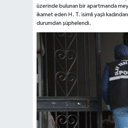
Dünya Haberleri
üzerinde bulunan bir apartmanda meyda
ikamet eden H. T. isimli yaşlı kadında
Yerel Haberler
durumdan şüphelendi.
Haber Arşivi