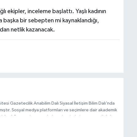
ekipler, inceleme başlattı. Yaşlı kadının
 başka bir sebepten mi kaynaklandığı,
dan netlik kazanacak.
esi Gazetecilik Anabilim Dalı Siyasal İletişim Bilim Dalı’nda
mıştır. Sosyal medya platformları ve seçimlere dair akademik
Taşköprü Postası internet haber sitesinde internet editörü