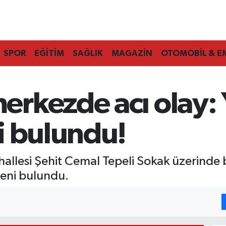
SPOR
EĞİTİM
SAĞLIK
MAGAZİN
OTOMOBİL & E
rkezde acı olay: Y
i bulundu!
llesi Şehit Cemal Tepeli Sokak üzerinde 
edeni bulundu.