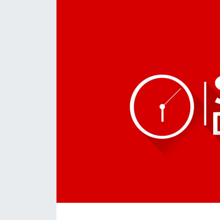
Daday Haberleri
Devrekani Haberleri
Doğanyurt Haberleri
Hanönü Haberleri
İhsangazi Haberleri
İnebolu Haberleri
Küre Haberleri
Merkez Haberleri
Pınarbaşı Haberleri