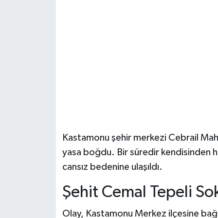
Şenpazar Haberleri
Seydiler Haberleri
Taşköprü Haberleri
Tosya Haberleri
Karadeniz Haberleri
Kastamonu şehir merkezi Cebrail Mahal
Ulusal Haberler
yasa boğdu. Bir süredir kendisinden ha
cansız bedenine ulaşıldı.
Teknoloji Haberleri
Şehit Cemal Tepeli Sok
Siyaset Haberleri
Olay, Kastamonu Merkez ilçesine bağl