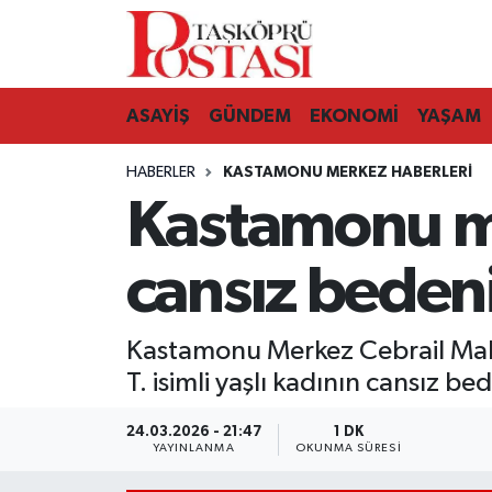
Kastamonu Vefat Edenler
ASAYİŞ
GÜNDEM
EKONOMİ
YAŞAM
Abana Haberleri
HABERLER
KASTAMONU MERKEZ HABERLERI
Ağlı Haberleri
Kastamonu me
Araç Haberleri
cansız beden
Azdavay Haberleri
Kastamonu Merkez Cebrail Maha
Bozkurt Haberleri
T. isimli yaşlı kadının cansız b
Çatalzeytin Haberleri
24.03.2026 - 21:47
1 DK
YAYINLANMA
OKUNMA SÜRESI
Cide Haberleri