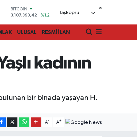
BITCOIN
°
3.107.393,42
%1.2
Taşköprü
DOLAR
47,7106
%0.17
EURO
MLAK
ULUSAL
RESMİ İLAN
55,1652
%0.27
STERLİN
64,4046
%0.35
GRAM ALTIN
aşlı kadının
6618.49
%2.12
BİST100
13.773
%-19
bulunan bir binada yaşayan H.
-
+
A
A