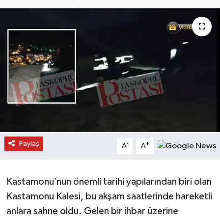
Daday Haberleri
Devrekani Haberleri
Doğanyurt Haberleri
Hanönü Haberleri
İhsangazi Haberleri
İnebolu Haberleri
Paylaş
-
+
A
A
Küre Haberleri
Kastamonu’nun önemli tarihi yapılarından biri olan
Merkez Haberleri
Kastamonu Kalesi, bu akşam saatlerinde hareketli
anlara sahne oldu. Gelen bir ihbar üzerine
Pınarbaşı Haberleri