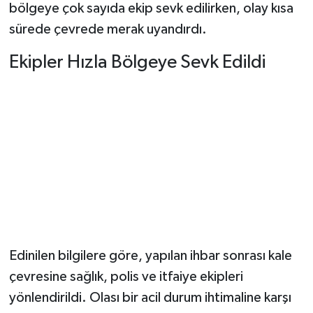
bölgeye çok sayıda ekip sevk edilirken, olay kısa
sürede çevrede merak uyandırdı.
Şenpazar Haberleri
Ekipler Hızla Bölgeye Sevk Edildi
Seydiler Haberleri
Taşköprü Haberleri
Tosya Haberleri
Karadeniz Haberleri
Ulusal Haberler
Teknoloji Haberleri
Edinilen bilgilere göre, yapılan ihbar sonrası kale
çevresine sağlık, polis ve itfaiye ekipleri
Siyaset Haberleri
yönlendirildi. Olası bir acil durum ihtimaline karşı