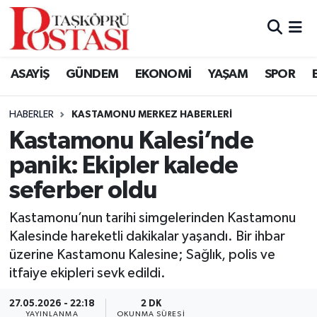
Kastamonu Vefat Edenler
ASAYİŞ
GÜNDEM
EKONOMİ
YAŞAM
SPOR
Abana Haberleri
HABERLER
KASTAMONU MERKEZ HABERLERI
Ağlı Haberleri
Kastamonu Kalesi’nde
panik: Ekipler kalede
Araç Haberleri
seferber oldu
Azdavay Haberleri
Kastamonu’nun tarihi simgelerinden Kastamonu
Bozkurt Haberleri
Kalesinde hareketli dakikalar yaşandı. Bir ihbar
üzerine Kastamonu Kalesine; Sağlık, polis ve
Çatalzeytin Haberleri
itfaiye ekipleri sevk edildi.
27.05.2026 - 22:18
2 DK
Cide Haberleri
YAYINLANMA
OKUNMA SÜRESI