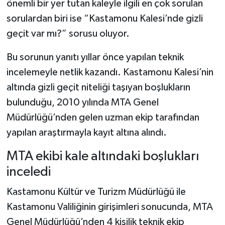
önemli bir yer tutan kaleyle ilgili en çok sorulan
sorulardan biri ise “Kastamonu Kalesi’nde gizli
Şenpazar Haberleri
geçit var mı?” sorusu oluyor.
Seydiler Haberleri
Bu sorunun yanıtı yıllar önce yapılan teknik
incelemeyle netlik kazandı. Kastamonu Kalesi’nin
Taşköprü Haberleri
altında gizli geçit niteliği taşıyan boşlukların
Tosya Haberleri
bulunduğu, 2010 yılında MTA Genel
Müdürlüğü’nden gelen uzman ekip tarafından
Karadeniz Haberleri
yapılan araştırmayla kayıt altına alındı.
Ulusal Haberler
MTA ekibi kale altındaki boşlukları
inceledi
Teknoloji Haberleri
Kastamonu Kültür ve Turizm Müdürlüğü ile
Siyaset Haberleri
Kastamonu Valiliğinin girişimleri sonucunda, MTA
Genel Müdürlüğü’nden 4 kişilik teknik ekip