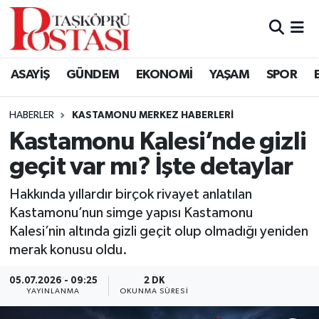
Kastamonu Vefat Edenler
ASAYİŞ
GÜNDEM
EKONOMİ
YAŞAM
SPOR
Abana Haberleri
HABERLER
KASTAMONU MERKEZ HABERLERI
Ağlı Haberleri
Kastamonu Kalesi’nde gizli
geçit var mı? İşte detaylar
Araç Haberleri
Hakkında yıllardır birçok rivayet anlatılan
Azdavay Haberleri
Kastamonu’nun simge yapısı Kastamonu
Kalesi’nin altında gizli geçit olup olmadığı yeniden
Bozkurt Haberleri
merak konusu oldu.
Çatalzeytin Haberleri
05.07.2026 - 09:25
2 DK
YAYINLANMA
OKUNMA SÜRESI
Cide Haberleri