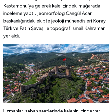
Dünya Haberleri
Kastamonu’ya gelerek kale içindeki mağarada
inceleme yaptı. Jeomorfolog Cangül Acar
Yerel Haberler
başkanlığındaki ekipte jeoloji mühendisleri Koray
Haber Arşivi
Türk ve Fatih Şavaş ile topoğraf İsmail Kahraman
yer aldı.
Uzmanlar, sabah saatlerinde kalenin içinde yer