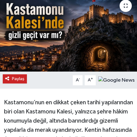
Daday Haberleri
Devrekani Haberleri
Doğanyurt Haberleri
Hanönü Haberleri
İhsangazi Haberleri
Paylaş
-
+
A
A
İnebolu Haberleri
Kastamonu’nun en dikkat çeken tarihi yapılarından
Küre Haberleri
biri olan Kastamonu Kalesi, yalnızca şehre hâkim
Merkez Haberleri
konumuyla değil, altında barındırdığı gizemli
yapılarla da merak uyandırıyor. Kentin hafızasında
Pınarbaşı Haberleri