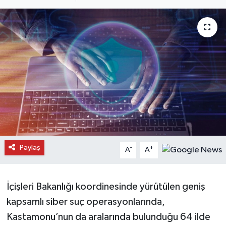
Daday Haberleri
Devrekani Haberleri
Doğanyurt Haberleri
Hanönü Haberleri
İhsangazi Haberleri
İnebolu Haberleri
Paylaş
-
+
A
A
Küre Haberleri
İçişleri Bakanlığı koordinesinde yürütülen geniş
Merkez Haberleri
kapsamlı siber suç operasyonlarında,
Kastamonu’nun da aralarında bulunduğu 64 ilde
Pınarbaşı Haberleri