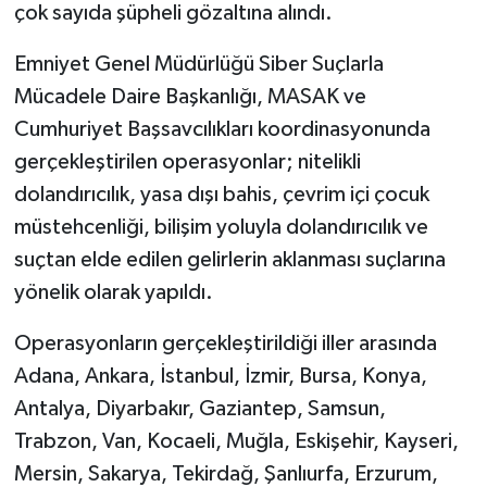
çok sayıda şüpheli gözaltına alındı.
Şenpazar Haberleri
Emniyet Genel Müdürlüğü Siber Suçlarla
Mücadele Daire Başkanlığı, MASAK ve
Seydiler Haberleri
Cumhuriyet Başsavcılıkları koordinasyonunda
gerçekleştirilen operasyonlar; nitelikli
Taşköprü Haberleri
dolandırıcılık, yasa dışı bahis, çevrim içi çocuk
Tosya Haberleri
müstehcenliği, bilişim yoluyla dolandırıcılık ve
suçtan elde edilen gelirlerin aklanması suçlarına
Karadeniz Haberleri
yönelik olarak yapıldı.
Ulusal Haberler
Operasyonların gerçekleştirildiği iller arasında
Adana, Ankara, İstanbul, İzmir, Bursa, Konya,
Teknoloji Haberleri
Antalya, Diyarbakır, Gaziantep, Samsun,
Siyaset Haberleri
Trabzon, Van, Kocaeli, Muğla, Eskişehir, Kayseri,
Mersin, Sakarya, Tekirdağ, Şanlıurfa, Erzurum,