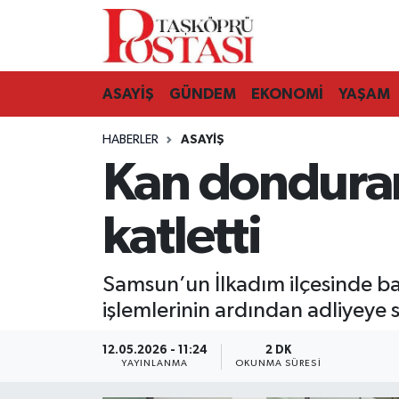
Kastamonu Vefat Edenler
ASAYİŞ
GÜNDEM
EKONOMİ
YAŞAM
Abana Haberleri
HABERLER
ASAYIŞ
Ağlı Haberleri
Kan donduran
Araç Haberleri
katletti
Azdavay Haberleri
Samsun’un İlkadım ilçesinde b
Bozkurt Haberleri
işlemlerinin ardından adliyeye s
Çatalzeytin Haberleri
12.05.2026 - 11:24
2 DK
YAYINLANMA
OKUNMA SÜRESI
Cide Haberleri