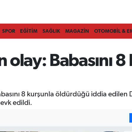
SPOR
EĞİTİM
SAĞLIK
MAGAZİN
OTOMOBİL & E
 olay: Babasını 8 
abasını 8 kurşunla öldürdüğü iddia edilen
evk edildi.