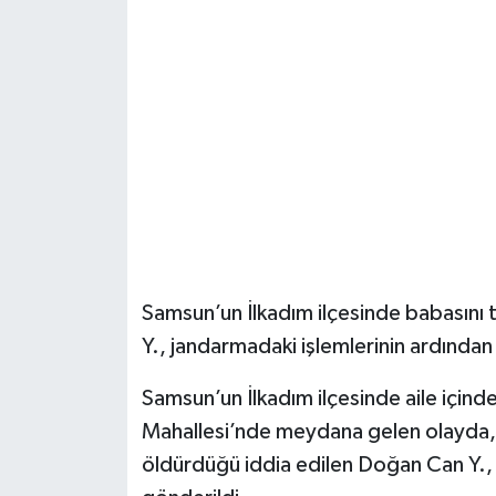
Şenpazar Haberleri
Seydiler Haberleri
Taşköprü Haberleri
Tosya Haberleri
Karadeniz Haberleri
Samsun’un İlkadım ilçesinde babasını
Ulusal Haberler
Y., jandarmadaki işlemlerinin ardından
Teknoloji Haberleri
Samsun’un İlkadım ilçesinde aile içind
Mahallesi’nde meydana gelen olayda, 
Siyaset Haberleri
öldürdüğü iddia edilen Doğan Can Y., 