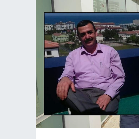
Daday Haberleri
Devrekani Haberleri
Doğanyurt Haberleri
Hanönü Haberleri
İhsangazi Haberleri
İnebolu Haberleri
Küre Haberleri
Merkez Haberleri
Pınarbaşı Haberleri