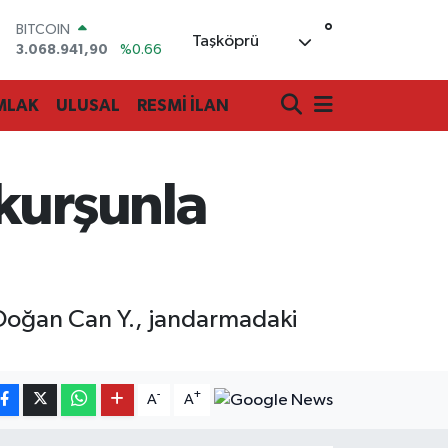
°
BITCOIN
Taşköprü
3.068.941,90
%0.66
DOLAR
47,5986
%0.06
MLAK
ULUSAL
RESMİ İLAN
EURO
55,0700
%0.1
STERLİN
64,2438
%0.21
kurşunla
GRAM ALTIN
6518.23
%0.39
BİST100
13.703
%0
 Doğan Can Y., jandarmadaki
-
+
A
A