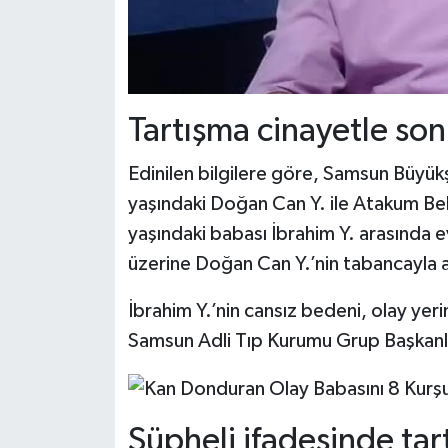
Tartışma cinayetle so
Edinilen bilgilere göre, Samsun Büyük
yaşındaki Doğan Can Y. ile Atakum Be
yaşındaki babası İbrahim Y. arasında 
üzerine Doğan Can Y.’nin tabancayla a
İbrahim Y.’nin cansız bedeni, olay yer
Samsun Adli Tıp Kurumu Grup Başkanlığ
Şüpheli ifadesinde tart