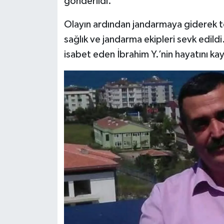
gönderildi.
Dünya Haberleri
Olayın ardından jandarmaya giderek te
Yerel Haberler
sağlık ve jandarma ekipleri sevk edildi
isabet eden İbrahim Y.’nin hayatını kay
Haber Arşivi