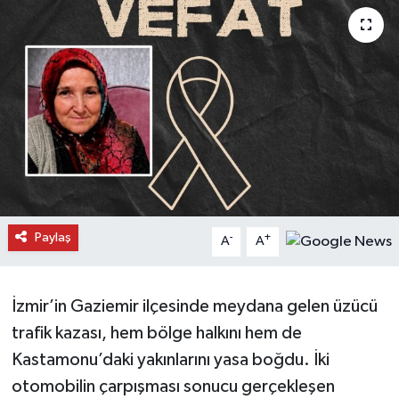
Daday Haberleri
Devrekani Haberleri
Doğanyurt Haberleri
Hanönü Haberleri
İhsangazi Haberleri
Paylaş
-
+
A
A
İnebolu Haberleri
Küre Haberleri
İzmir’in Gaziemir ilçesinde meydana gelen üzücü
trafik kazası, hem bölge halkını hem de
Merkez Haberleri
Kastamonu’daki yakınlarını yasa boğdu. İki
otomobilin çarpışması sonucu gerçekleşen
Pınarbaşı Haberleri