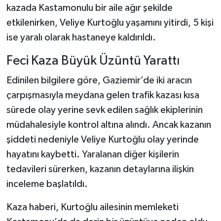
kazada Kastamonulu bir aile ağır şekilde
etkilenirken, Veliye Kurtoğlu yaşamını yitirdi, 5 kişi
Şenpazar Haberleri
ise yaralı olarak hastaneye kaldırıldı.
Seydiler Haberleri
Feci Kaza Büyük Üzüntü Yarattı
Taşköprü Haberleri
Edinilen bilgilere göre, Gaziemir’de iki aracın
çarpışmasıyla meydana gelen trafik kazası kısa
Tosya Haberleri
sürede olay yerine sevk edilen sağlık ekiplerinin
Karadeniz Haberleri
müdahalesiyle kontrol altına alındı. Ancak kazanın
şiddeti nedeniyle Veliye Kurtoğlu olay yerinde
Ulusal Haberler
hayatını kaybetti. Yaralanan diğer kişilerin
tedavileri sürerken, kazanın detaylarına ilişkin
Teknoloji Haberleri
inceleme başlatıldı.
Siyaset Haberleri
Kaza haberi, Kurtoğlu ailesinin memleketi