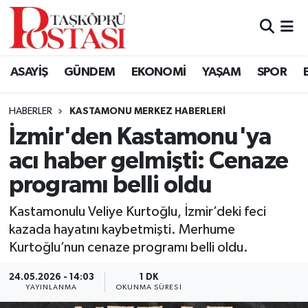
Kastamonu Vefat Edenler
ASAYİŞ
GÜNDEM
EKONOMİ
YAŞAM
SPOR
Abana Haberleri
HABERLER
KASTAMONU MERKEZ HABERLERI
Ağlı Haberleri
İzmir'den Kastamonu'ya
acı haber gelmişti: Cenaze
Araç Haberleri
programı belli oldu
Azdavay Haberleri
Kastamonulu Veliye Kurtoğlu, İzmir’deki feci
Bozkurt Haberleri
kazada hayatını kaybetmişti. Merhume
Kurtoğlu’nun cenaze programı belli oldu.
Çatalzeytin Haberleri
24.05.2026 - 14:03
1 DK
YAYINLANMA
OKUNMA SÜRESI
Cide Haberleri