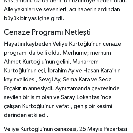
Kastamonu’da da derin bir üzüntüye neden oldu.
Dünya Haberleri
Aile yakınları ve sevenleri, acı haberin ardından
Yerel Haberler
büyük bir yas içine girdi.
Cenaze Programı Netleşti
Haber Arşivi
Hayatını kaybeden Veliye Kurtoğlu’nun cenaze
programı da belli oldu. Merhume; merhum
Ahmet Kurtoğlu’nun gelini, Muharrem
Kurtoğlu’nun eşi, İbrahim Ay ve Hasan Kara’nın
kayınvalidesi, Sevgi Ay, Sema Kara ve Seda
Erçakır’ın annesiydi. Aynı zamanda çevresinde
sevilen bir isim olan ve Saray Lokantası’nda
çalışan Kurtoğlu’nun vefatı, geniş bir kesimi
derinden etkiledi.
Veliye Kurtoğlu’nun cenazesi, 25 Mayıs Pazartesi