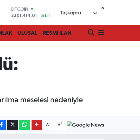
°
BITCOIN
Taşköprü
3.101.414,01
%1.11
DOLAR
47,7436
%0.18
MLAK
ULUSAL
RESMİ İLAN
EURO
55,2510
%0.32
STERLİN
64,4811
%0.38
dü:
GRAM ALTIN
6660.55
%0.03
BİST100
13.779
%-14
karılma meselesi nedeniyle
-
+
A
A