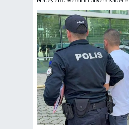
el ateş etti. Merminin duvara isabet e
Dünya Haberleri
Yerel Haberler
Haber Arşivi