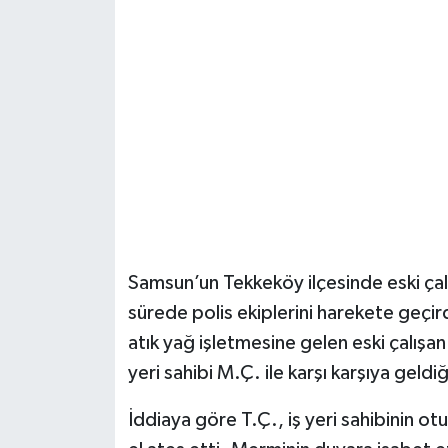
Şenpazar Haberleri
Seydiler Haberleri
Taşköprü Haberleri
Tosya Haberleri
Karadeniz Haberleri
Samsun’un Tekkeköy ilçesinde eski çalış
Ulusal Haberler
sürede polis ekiplerini harekete geçir
atık yağ işletmesine gelen eski çalışan
Teknoloji Haberleri
yeri sahibi M.Ç. ile karşı karşıya geldiğ
Siyaset Haberleri
İddiaya göre T.Ç., iş yeri sahibinin o