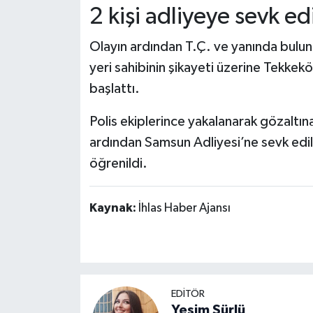
2 kişi adliyeye sevk ed
Olayın ardından T.Ç. ve yanında buluna
yeri sahibinin şikayeti üzerine Tekkek
başlattı.
Polis ekiplerince yakalanarak gözaltına
ardından Samsun Adliyesi’ne sevk edild
öğrenildi.
Kaynak:
İhlas Haber Ajansı
EDİTÖR
Yeşim Sürlü