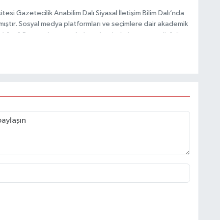
esi Gazetecilik Anabilim Dalı Siyasal İletişim Bilim Dalı’nda
mıştır. Sosyal medya platformları ve seçimlere dair akademik
Taşköprü Postası internet haber sitesinde internet editörü