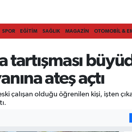
SPOR
EĞİTİM
SAĞLIK
MAGAZİN
OTOMOBİL & E
ma tartışması büyü
nına ateş açtı
ki çalışan olduğu öğrenilen kişi, işten çı
tı.