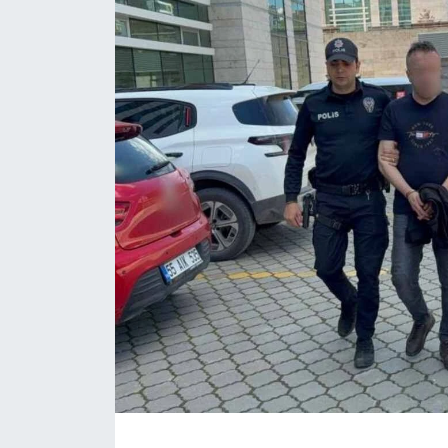
Daday Haberleri
Devrekani Haberleri
Doğanyurt Haberleri
Hanönü Haberleri
İhsangazi Haberleri
İnebolu Haberleri
Küre Haberleri
Merkez Haberleri
Pınarbaşı Haberleri