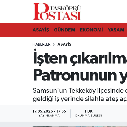
Kastamonu Vefat Edenler
ASAYİŞ
GÜNDEM
EKONOMİ
YAŞAM
Abana Haberleri
HABERLER
ASAYIŞ
Ağlı Haberleri
İşten çıkarıl
Araç Haberleri
Patronunun ya
Azdavay Haberleri
Samsun’un Tekkeköy ilçesinde es
Bozkurt Haberleri
geldiği iş yerinde silahla ateş aç
Çatalzeytin Haberleri
17.05.2026 - 17:55
1 DK
YAYINLANMA
OKUNMA SÜRESI
Cide Haberleri