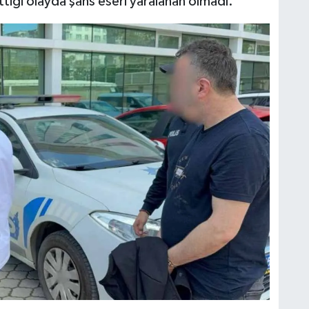
ttiği olayda şans eseri yaralanan olmadı.