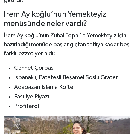
getirdi.
Dünya Haberleri
İrem Ayıkoğlu’nun Yemekteyiz
Yerel Haberler
menüsünde neler vardı?
Haber Arşivi
İrem Ayıkoğlu’nun Zuhal Topal’la Yemekteyiz için
hazırladığı menüde başlangıçtan tatlıya kadar beş
farklı lezzet yer aldı:
Cennet Çorbası
Ispanaklı, Patatesli Beşamel Soslu Graten
Adapazarı Islama Köfte
Fasulye Piyazı
Profiterol