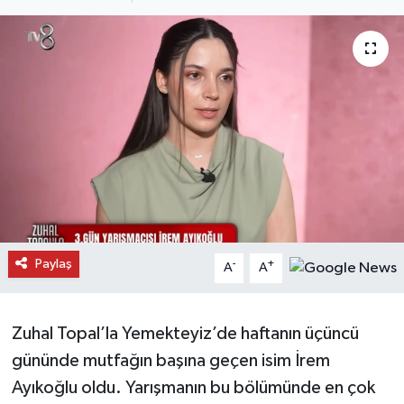
Daday Haberleri
Devrekani Haberleri
Doğanyurt Haberleri
Hanönü Haberleri
İhsangazi Haberleri
İnebolu Haberleri
Paylaş
-
+
A
A
Küre Haberleri
Zuhal Topal’la Yemekteyiz’de haftanın üçüncü
Merkez Haberleri
gününde mutfağın başına geçen isim İrem
Ayıkoğlu oldu. Yarışmanın bu bölümünde en çok
Pınarbaşı Haberleri