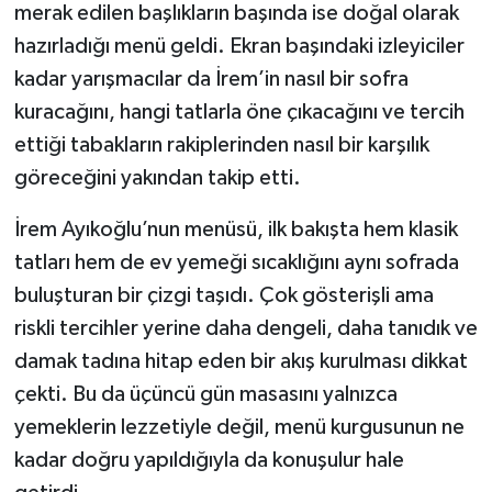
merak edilen başlıkların başında ise doğal olarak
hazırladığı menü geldi. Ekran başındaki izleyiciler
Şenpazar Haberleri
kadar yarışmacılar da İrem’in nasıl bir sofra
Seydiler Haberleri
kuracağını, hangi tatlarla öne çıkacağını ve tercih
ettiği tabakların rakiplerinden nasıl bir karşılık
Taşköprü Haberleri
göreceğini yakından takip etti.
Tosya Haberleri
İrem Ayıkoğlu’nun menüsü, ilk bakışta hem klasik
tatları hem de ev yemeği sıcaklığını aynı sofrada
Karadeniz Haberleri
buluşturan bir çizgi taşıdı. Çok gösterişli ama
riskli tercihler yerine daha dengeli, daha tanıdık ve
Ulusal Haberler
damak tadına hitap eden bir akış kurulması dikkat
Teknoloji Haberleri
çekti. Bu da üçüncü gün masasını yalnızca
yemeklerin lezzetiyle değil, menü kurgusunun ne
Siyaset Haberleri
kadar doğru yapıldığıyla da konuşulur hale