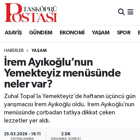
Kastamonu Vefat Edenler
ASAYİŞ
GÜNDEM
EKONOMİ
YAŞAM
SPOR
Abana Haberleri
HABERLER
YAŞAM
Ağlı Haberleri
İrem Ayıkoğlu’nun
Yemekteyiz menüsünde
Araç Haberleri
neler var?
Azdavay Haberleri
Zuhal Topal’la Yemekteyiz’de haftanın üçüncü gün
Bozkurt Haberleri
yarışmacısı İrem Ayıkoğlu oldu. İrem Ayıkoğlu’nun
menüsünde çorbadan tatlıya dikkat çeken
Çatalzeytin Haberleri
lezzetler yer aldı.
25.03.2026 - 16:11
2 DK
Cide Haberleri
YAYINLANMA
OKUNMA SÜRESI