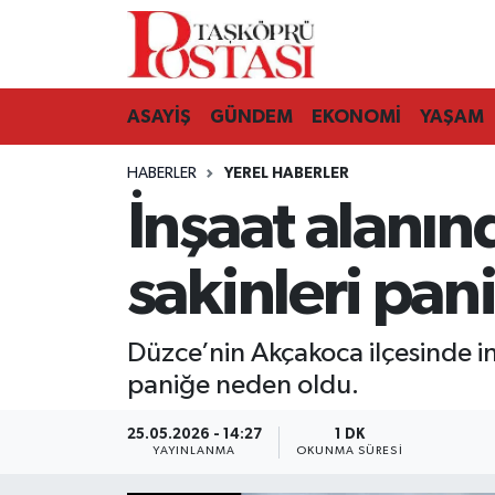
Kastamonu Vefat Edenler
ASAYİŞ
GÜNDEM
EKONOMİ
YAŞAM
Abana Haberleri
HABERLER
YEREL HABERLER
Ağlı Haberleri
İnşaat alanın
Araç Haberleri
sakinleri pani
Azdavay Haberleri
Düzce’nin Akçakoca ilçesinde in
Bozkurt Haberleri
paniğe neden oldu.
Çatalzeytin Haberleri
25.05.2026 - 14:27
1 DK
YAYINLANMA
OKUNMA SÜRESI
Cide Haberleri