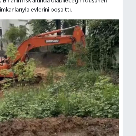
inanın risk altında olabileceğini düşünen
mkanlarıyla evlerini boşalttı.