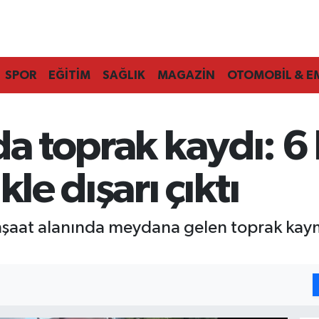
SPOR
EĞİTİM
SAĞLIK
MAGAZİN
OTOMOBİL & E
da toprak kaydı: 6 
kle dışarı çıktı
şaat alanında meydana gelen toprak kaymas