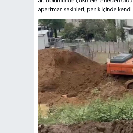
alt bölümünde çökmelere neden oldu. B
Dünya Haberleri
apartman sakinleri, panik içinde kendi i
Yerel Haberler
Haber Arşivi