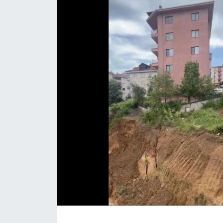
Daday Haberleri
Devrekani Haberleri
Doğanyurt Haberleri
Hanönü Haberleri
İhsangazi Haberleri
İnebolu Haberleri
Küre Haberleri
Merkez Haberleri
Pınarbaşı Haberleri