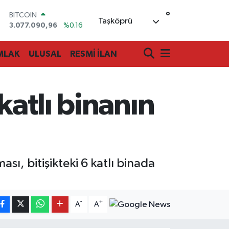
°
BITCOIN
Taşköprü
3.077.090,96
%0.16
DOLAR
47,6006
%0.06
MLAK
ULUSAL
RESMİ İLAN
EURO
55,0250
%0.02
STERLİN
64,2398
%0.2
katlı binanın
GRAM ALTIN
6500.87
%0.12
BİST100
13.799
%70
ı, bitişikteki 6 katlı binada
-
+
A
A