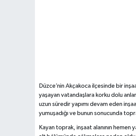
Şenpazar Haberleri
Seydiler Haberleri
Taşköprü Haberleri
Tosya Haberleri
Karadeniz Haberleri
Düzce’nin Akçakoca ilçesinde bir inş
Ulusal Haberler
yaşayan vatandaşlara korku dolu anla
uzun süredir yapımı devam eden inşaat
Teknoloji Haberleri
yumuşadığı ve bunun sonucunda topra
Siyaset Haberleri
Kayan toprak, inşaat alanının hemen y